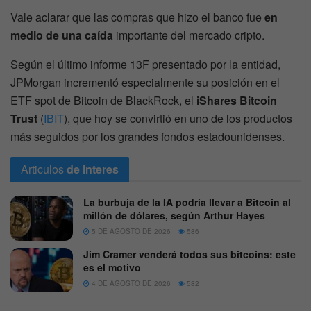
Vale aclarar que las compras que hizo el banco fue
en
medio de una caída
importante del mercado cripto.
Según el último informe 13F presentado por la entidad,
JPMorgan incrementó especialmente su posición en el
ETF spot de Bitcoin de BlackRock, el
iShares Bitcoin
Trust
(
IBIT
), que hoy se convirtió en uno de los productos
más seguidos por los grandes fondos estadounidenses.
Articulos
de interes
La burbuja de la IA podría llevar a Bitcoin al
millón de dólares, según Arthur Hayes
5 DE AGOSTO DE 2026
586
Jim Cramer venderá todos sus bitcoins: este
es el motivo
4 DE AGOSTO DE 2026
582