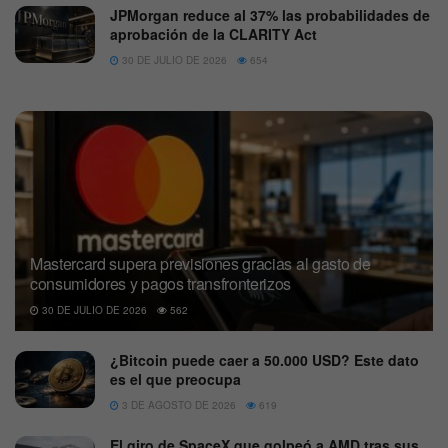
JPMorgan reduce al 37% las probabilidades de
aprobación de la CLARITY Act
30 DE JULIO DE 2026
654
Mastercard supera previsiones gracias al gasto de
consumidores y pagos transfronterizos
30 DE JULIO DE 2026
562
¿Bitcoin puede caer a 50.000 USD? Este dato
es el que preocupa
3 DE AGOSTO DE 2026
619
El giro de SpaceX que golpeó a AMD tras sus