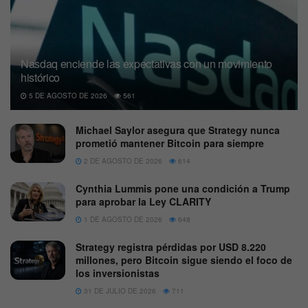
Nasdaq enciende las expectativas con un movimiento
histórico
5 DE AGOSTO DE 2026
561
Michael Saylor asegura que Strategy nunca
prometió mantener Bitcoin para siempre
2 DE AGOSTO DE 2026
614
Cynthia Lummis pone una condición a Trump
para aprobar la Ley CLARITY
1 DE AGOSTO DE 2026
648
Strategy registra pérdidas por USD 8.220
millones, pero Bitcoin sigue siendo el foco de
los inversionistas
31 DE JULIO DE 2026
711