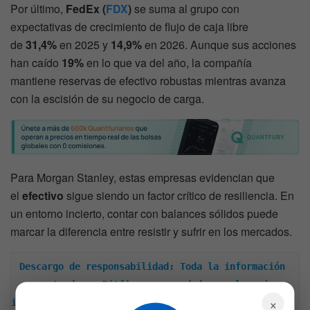
Por último,
FedEx (
FDX
)
se suma al grupo con
expectativas de crecimiento de flujo de caja libre
de
31,4%
en 2025 y
14,9%
en 2026. Aunque sus acciones
han caído
19%
en lo que va del año, la compañía
mantiene reservas de efectivo robustas mientras avanza
con la escisión de su negocio de carga.
Para Morgan Stanley, estas empresas evidencian que
el
efectivo
sigue siendo un factor crítico de resiliencia. En
un entorno incierto, contar con balances sólidos puede
marcar la diferencia entre resistir y sufrir en los mercados.
Descargo de responsabilidad: Toda la información 
encontrada en Bitfinanzas es dada con la mejor 
×
intención, esta no representa ninguna recomendación 