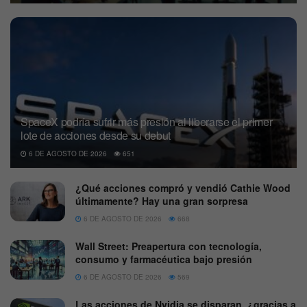
SpaceX podría sufrir más presión al liberarse el primer
lote de acciones desde su debut
6 DE AGOSTO DE 2026
651
¿Qué acciones compró y vendió Cathie Wood
últimamente? Hay una gran sorpresa
6 DE AGOSTO DE 2026
668
Wall Street: Preapertura con tecnología,
consumo y farmacéutica bajo presión
6 DE AGOSTO DE 2026
569
Las acciones de Nvidia se disparan, ¿gracias a