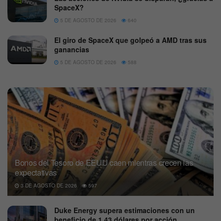
SpaceX?
5 DE AGOSTO DE 2026
640
El giro de SpaceX que golpeó a AMD tras sus
ganancias
5 DE AGOSTO DE 2026
588
Bonos del Tesoro de EEUU caen mientras crecen las
expectativas
3 DE AGOSTO DE 2026
597
Duke Energy supera estimaciones con un
beneficio de 1,43 dólares por acción