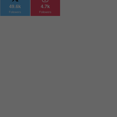
49.6k
4.7k
Followers
Followers