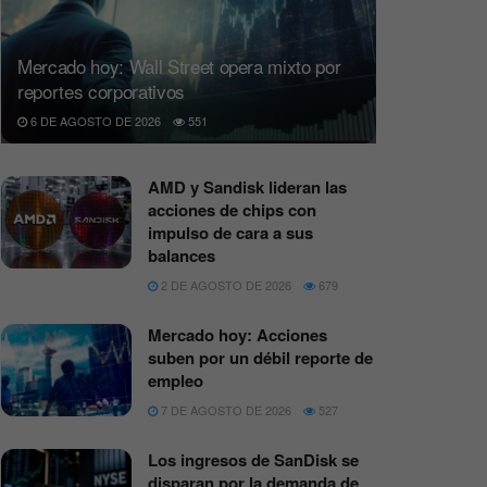
Mercado hoy: Wall Street opera mixto por
reportes corporativos
6 DE AGOSTO DE 2026
551
AMD y Sandisk lideran las
acciones de chips con
impulso de cara a sus
balances
2 DE AGOSTO DE 2026
679
Mercado hoy: Acciones
suben por un débil reporte de
empleo
7 DE AGOSTO DE 2026
527
Los ingresos de SanDisk se
disparan por la demanda de