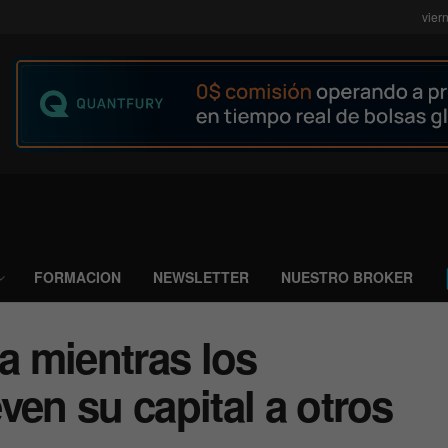
vier
FORMACION
NEWSLETTER
NUESTRO BROKER
za mientras los
ven su capital a otros