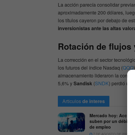
La acción parecía consolidar previ
aproximadamente 200 dólares, lueg
los títulos cayeron por debajo de es
inversionistas ante las altas valora
Rotación de flujos
La corrección en el sector tecnológ
los futuros del índice Nasdaq (
QQQ
almacenamiento lideraron la corrien
5,6% y
Sandisk
(
SNDK
) perdió un 
Articulos
de interes
Mercado hoy: Accion
suben por un débil re
de empleo
7 DE AGOSTO DE 2026