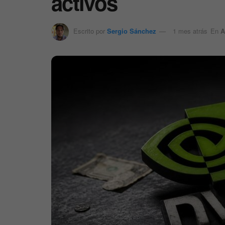
activos
Escrito por
Sergio Sánchez
1 mes atrás
En
A