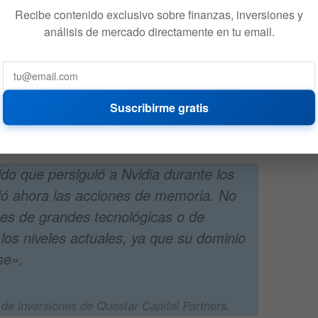
Recibe contenido exclusivo sobre finanzas, inversiones y
análisis de mercado directamente en tu email.
Suscribirme gratis
ma Questar Capital Partners, Richard Reyle, analizó el
corto plazo en este segmento:
do que persiguió a Nvidia durante los
ió ahora las acciones de memoria. No
s de grandes tecnológicas o de
 a los niveles actuales, ya que su dominio
se».
 de inversiones de Questar Capital Partners.