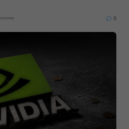
0
cciones