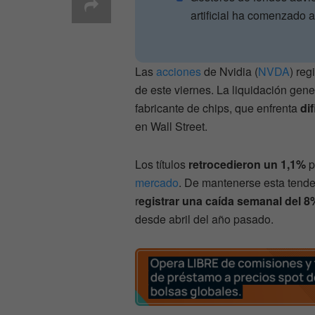
artificial ha comenzado 
Las
acciones
de Nvidia (
NVDA
) re
de este viernes. La liquidación gen
fabricante de chips, que enfrenta
di
en Wall Street.
Los títulos
retrocedieron un 1,1%
p
mercado
. De mantenerse esta tende
r
egistrar una caída semanal del 8
desde abril del año pasado.