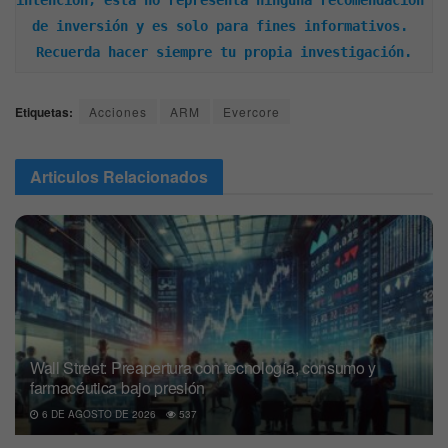
intención, esta no representa ninguna recomendación 
de inversión y es solo para fines informativos. 
Recuerda hacer siempre tu propia investigación.
Etiquetas:
Acciones
ARM
Evercore
Articulos
Relacionados
Wall Street: Preapertura con tecnología, consumo y
farmacéutica bajo presión
6 DE AGOSTO DE 2026
537