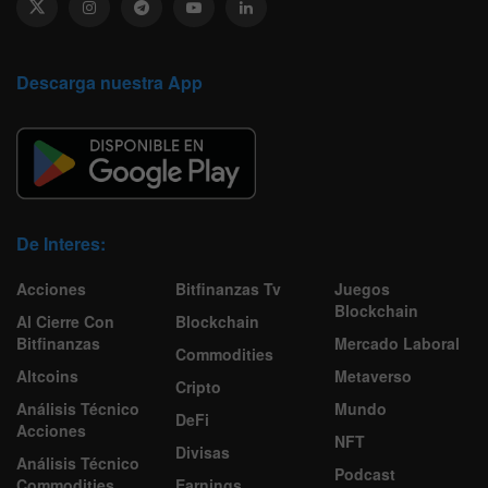
Descarga nuestra App
De Interes:
Acciones
Bitfinanzas Tv
Juegos
Blockchain
Al Cierre Con
Blockchain
Bitfinanzas
Mercado Laboral
Commodities
Altcoins
Metaverso
Cripto
Análisis Técnico
Mundo
DeFi
Acciones
NFT
Divisas
Análisis Técnico
Podcast
Commodities
Earnings