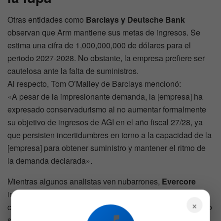
Otras entidades como
Barclays y Deutsche Bank
observan que Arm mantiene sus metas de ingresos. Se
estima una cifra de 1,000,000,000 de dólares para el
periodo 2027-2028. No obstante, la empresa prefiere ser
cautelosa ante la falta de suministros.
Al respecto, Tom O’Malley de Barclays mencionó:
«A pesar de la impresionante demanda, la [empresa] ha
expresado conservadurismo al no aumentar formalmente
su objetivo de ingresos de AGI en el año fiscal 27/28, ya
que persisten incertidumbres en torno a la capacidad de la
[empresa] para obtener suministro y mantener el ritmo de
la demanda declarada».
Mientras algunos analistas ven nubarrones,
Evercore
insiste en que estas proyecciones son simplemente
×
conservadoras. Para ellos, el camino hacia el éxito masivo
sigue intacto.