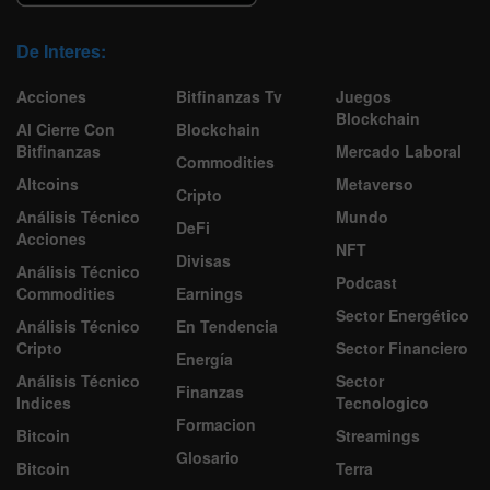
De Interes:
Acciones
Bitfinanzas Tv
Juegos
Blockchain
Al Cierre Con
Blockchain
Bitfinanzas
Mercado Laboral
Commodities
Altcoins
Metaverso
Cripto
Análisis Técnico
Mundo
DeFi
Acciones
NFT
Divisas
Análisis Técnico
Podcast
Commodities
Earnings
Sector Energético
Análisis Técnico
En Tendencia
Cripto
Sector Financiero
Energía
Análisis Técnico
Sector
Finanzas
Indices
Tecnologico
Formacion
Bitcoin
Streamings
Glosario
Bitcoin
Terra