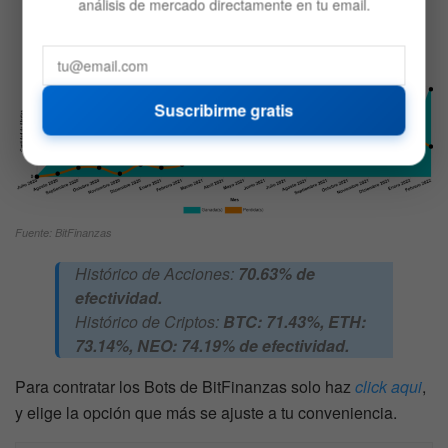
análisis de mercado directamente en tu email.
Ganancias y pérdidas totales del mes:
+17,25%
Suscribirme gratis
Fuente: BitFinanzas
Histórico de Acciones:
70.63% de
efectividad.
Histórico de Criptos:
BTC: 71.43%, ETH:
73.14%, NEO: 74.19%
de efectividad.
Para contratar los Bots de BitFinanzas solo haz
click aqui
,
y elige la opción que más se ajuste a tu conveniencia.