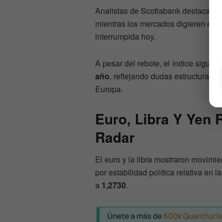
Analistas de Scotiabank destacaron q
mientras los mercados digieren el a
interrumpida hoy.
A pesar del rebote, el índice sigue
8
año
, reflejando dudas estructurales
Europa.
Euro, Libra Y Yen R
Radar
El euro y la libra mostraron movimi
por estabilidad política relativa en 
a
1,2730
.