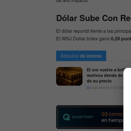
de alto impacto.
Dólar Sube Con Re
El dólar repuntó frente a las princi
El WSJ Dollar Index ganó
0,28 pun
Articulos
de interes
El oro vuelve a brillar:
motivos detrás de la 
de su precio
6 DE AGOSTO DE 2026