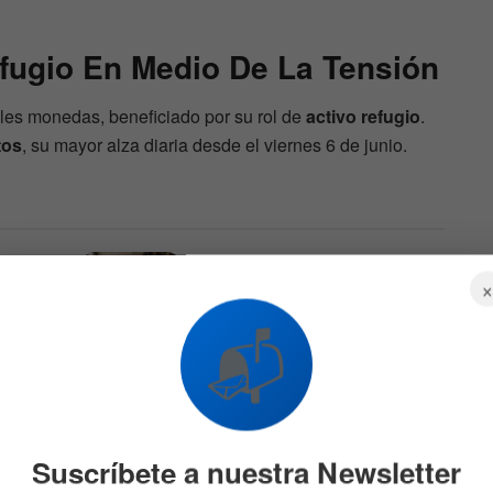
fugio En Medio De La Tensión
pales monedas, beneficiado por su rol de
activo refugio
.
tos
, su mayor alza diaria desde el viernes 6 de junio.
 los
Etsy despide al 12% de su
subida
plantilla para simplificar el
negocio y posicionarse para
crecer
📬
582
6 DE AGOSTO DE 2026
529
Suscríbete a nuestra Newsletter