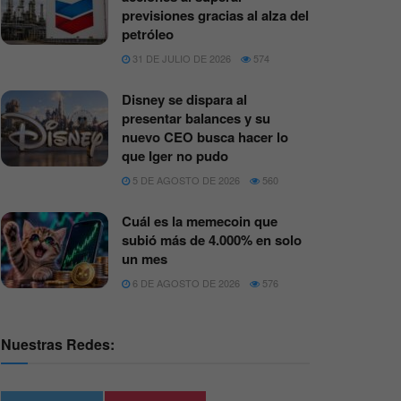
previsiones gracias al alza del
petróleo
31 DE JULIO DE 2026
574
Disney se dispara al
presentar balances y su
nuevo CEO busca hacer lo
que Iger no pudo
5 DE AGOSTO DE 2026
560
Cuál es la memecoin que
subió más de 4.000% en solo
un mes
6 DE AGOSTO DE 2026
576
Nuestras Redes: