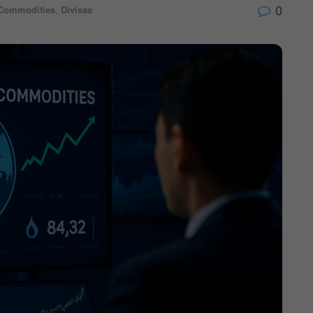
0
Commodities
,
Divisas