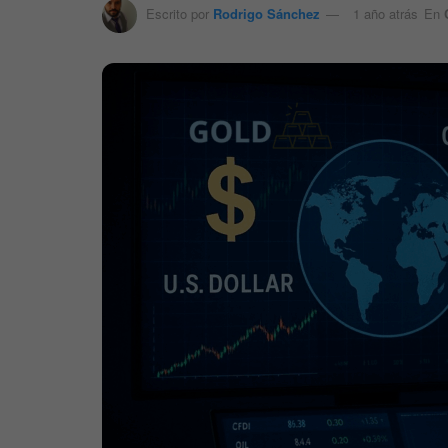
Escrito por
Rodrigo Sánchez
1 año atrás
En