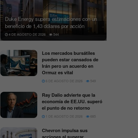
Duke Energy supera estimaciones con un
beneficio de 1,43 dólares por acción
4 DE AGOSTO DE 2026
544
Los mercados bursátiles
pueden estar cansados de
Irán pero un acuerdo en
Ormuz es vital
6 DE AGOSTO DE 2026
549
Ray Dalio advierte que la
economía de EE.UU. superó
el punto de no retorno
1 DE AGOSTO DE 2026
685
Chevron impulsa sus
acciones al superar