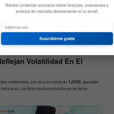
Recibe contenido exclusivo sobre finanzas, inversiones y
ue “el dólar se fortalece por aversión clásica al riesgo”,
análisis de mercado directamente en tu email.
taque israelí. La caída previa de dos días quedó
,38% por debajo del máximo anual
y
7,62% abajo en el
Suscribirme gratis
 sobre política fiscal y tensiones comerciales con Asia y
eflejan Volatilidad En El
entos moderados, con el euro cerca de
1,0785
, apoyado
la zona euro. La libra mantuvo posiciones en torno