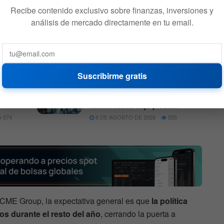
Recibe contenido exclusivo sobre finanzas, inversiones y
análisis de mercado directamente en tu email.
ara la semana: siete magnificas, Fed, resultados
Suscribirme gratis
 los
Wall Street: Preapertura con
subida
tecnología, consumo y
farmacéutica bajo presión
574
6 DE AGOSTO DE 2026
555
CME Group, la expectativa general es que
la política
s durante el resto del año
, cerrando la puerta a