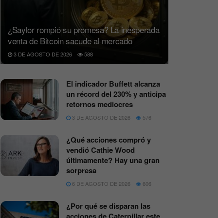
¿Saylor rompió su promesa? La inesperada
venta de Bitcoin sacude al mercado
3 DE AGOSTO DE 2026
588
El indicador Buffett alcanza
un récord del 230% y anticipa
retornos mediocres
3 DE AGOSTO DE 2026
576
¿Qué acciones compró y
vendió Cathie Wood
últimamente? Hay una gran
sorpresa
6 DE AGOSTO DE 2026
606
¿Por qué se disparan las
acciones de Caterpillar este