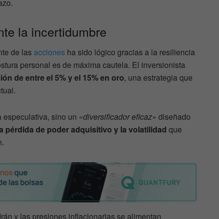
azo.
nte la incertidumbre
nte de las
acciones
ha sido lógico gracias a la resiliencia
ostura personal es de máxima cautela. El inversionista
ón de entre el 5% y el 15% en oro
, una estrategia que
tual.
a especulativa, sino un
«diversificador eficaz»
diseñado
a pérdida de poder adquisitivo y la volatilidad
que
n.
án y las presiones inflacionarias se alimentan