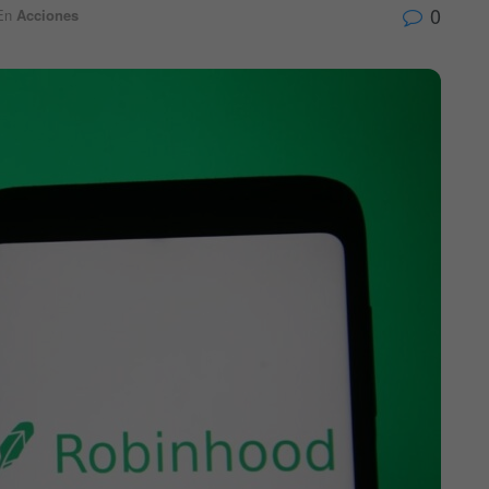
0
En
Acciones