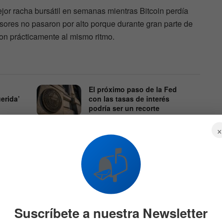
jor racha bursátil en semanas mientras Bitcoin perdía
sores no pasaron por alto porque durante gran parte de
n prácticamente al mismo ritmo.
El próximo paso de la Fed
erida’
con las tasas de interés
podría ser un recorte
7 DE AGOSTO DE 2026
609
506
📬
Suscríbete a nuestra Newsletter