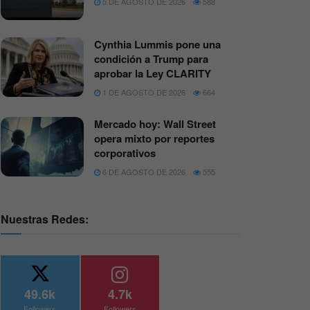
5 DE AGOSTO DE 2026
588
Cynthia Lummis pone una
condición a Trump para
aprobar la Ley CLARITY
1 DE AGOSTO DE 2026
664
Mercado hoy: Wall Street
opera mixto por reportes
corporativos
6 DE AGOSTO DE 2026
555
Nuestras Redes:
49.6k
4.7k
Followers
Followers