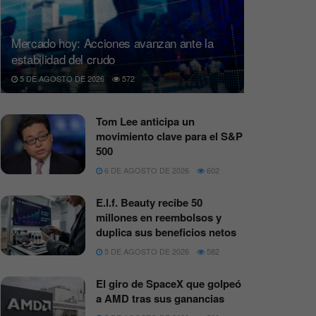
Mercado hoy: Acciones avanzan ante la
estabilidad del crudo
5 DE AGOSTO DE 2026
572
Tom Lee anticipa un
movimiento clave para el S&P
500
6 DE AGOSTO DE 2026
602
E.l.f. Beauty recibe 50
millones en reembolsos y
duplica sus beneficios netos
5 DE AGOSTO DE 2026
582
El giro de SpaceX que golpeó
a AMD tras sus ganancias