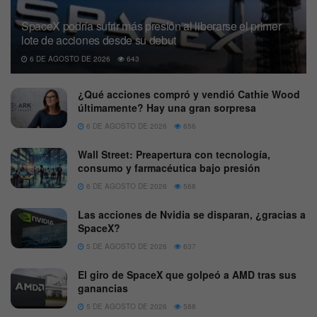
SpaceX podría sufrir más presión al liberarse el primer
lote de acciones desde su debut
6 DE AGOSTO DE 2026
643
¿Qué acciones compró y vendió Cathie Wood
últimamente? Hay una gran sorpresa
6 DE AGOSTO DE 2026
656
Wall Street: Preapertura con tecnología,
consumo y farmacéutica bajo presión
6 DE AGOSTO DE 2026
568
Las acciones de Nvidia se disparan, ¿gracias a
SpaceX?
5 DE AGOSTO DE 2026
637
El giro de SpaceX que golpeó a AMD tras sus
ganancias
5 DE AGOSTO DE 2026
588