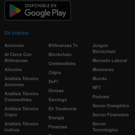
De Interes:
Acciones
Bitfinanzas Tv
Juegos
Blockchain
Al Cierre Con
Blockchain
Bitfinanzas
Mercado Laboral
Commodities
Altcoins
Metaverso
Cripto
Análisis Técnico
Mundo
DeFi
Acciones
NFT
Divisas
Análisis Técnico
Podcast
Commodities
Earnings
Sector Energético
Análisis Técnico
En Tendencia
Cripto
Sector Financiero
Energía
Análisis Técnico
Sector
Finanzas
Indices
Tecnologico