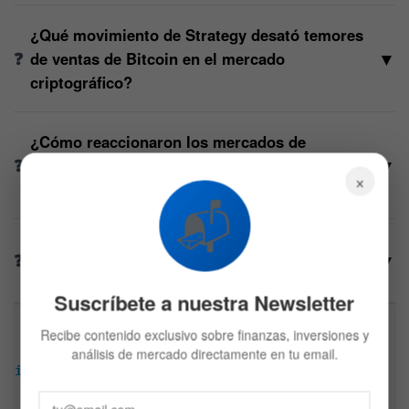
¿Qué movimiento de Strategy desató temores
▼
de ventas de Bitcoin en el mercado
criptográfico?
¿Cómo reaccionaron los mercados de
▼
predicción ante esta transferencia de activos
×
digitales?
📬
¿Qué estrategia de optimización fiscal podría
▼
explicar el movimiento de la tecnológica?
Suscríbete a nuestra Newsletter
Descargo de responsabilidad: Toda la información 
Recibe contenido exclusivo sobre finanzas, inversiones y
encontrada en Bitfinanzas es dada con la mejor 
análisis de mercado directamente en tu email.
intención, esta no representa ninguna recomendación 
de inversión y es solo para fines informativos. 