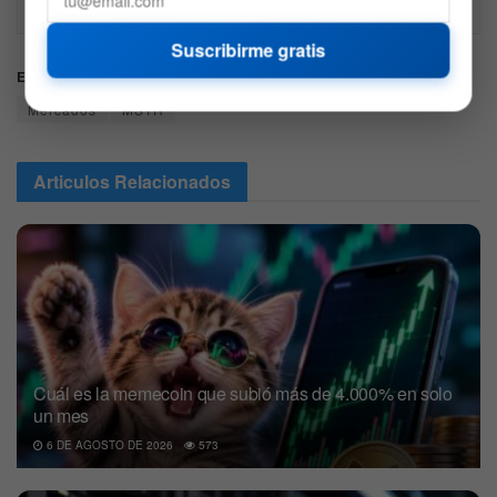
Recuerda hacer siempre tu propia investigación.
Suscribirme gratis
Etiquetas:
BTC
Coin
Criptomonedas
Inversiones
Mercados
MSTR
Articulos
Relacionados
Cuál es la memecoin que subió más de 4.000% en solo
un mes
6 DE AGOSTO DE 2026
573