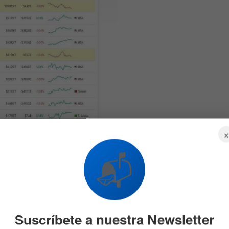
📬
moneda digital cotiza cerca de los 72.753 dólares por
lave se sitúa entre los 72.000 y los 73.000 dólares, un
as vigilan de cerca
para evitar una caída hacia el
activos.
Suscríbete a nuestra Newsletter