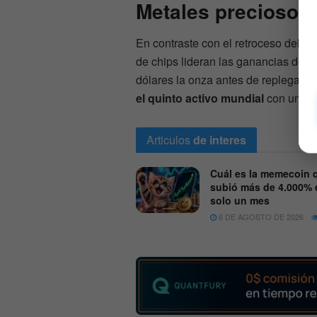
Metales preciosos 
En contraste con el retroceso del se
de chips lideran las ganancias del 
dólares la onza antes de replegarse
el quinto activo mundial
con una ca
Articulos
de interes
Cuál es la memecoin 
subió más de 4.000% 
solo un mes
6 DE AGOSTO DE 2026