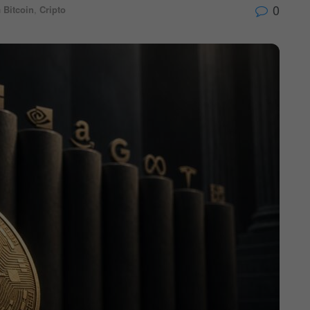
0
n
Bitcoin
,
Cripto