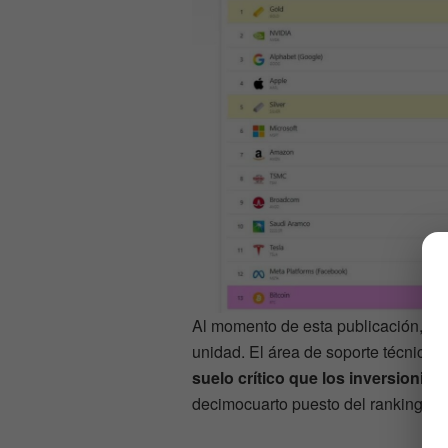
Al momento de esta publicación, la 
unidad. El área de soporte técnico c
suelo crítico que los inversionist
decimocuarto puesto del ranking de 