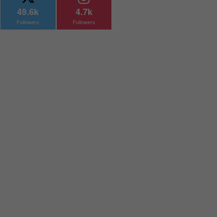
49.6k
4.7k
Followers
Followers