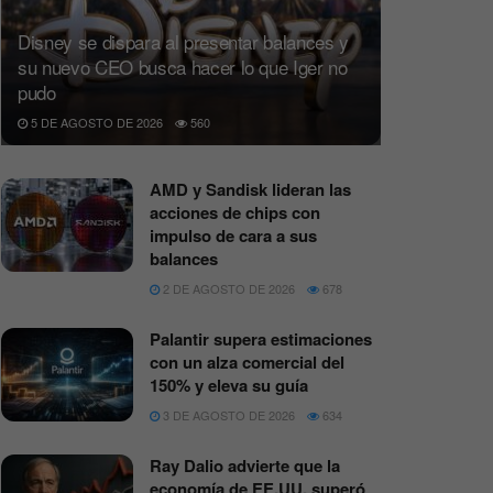
Disney se dispara al presentar balances y
su nuevo CEO busca hacer lo que Iger no
pudo
5 DE AGOSTO DE 2026
560
AMD y Sandisk lideran las
acciones de chips con
impulso de cara a sus
balances
2 DE AGOSTO DE 2026
678
Palantir supera estimaciones
con un alza comercial del
150% y eleva su guía
3 DE AGOSTO DE 2026
634
Ray Dalio advierte que la
economía de EE.UU. superó