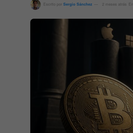
Escrito por
Sergio Sánchez
2 meses atrás
E