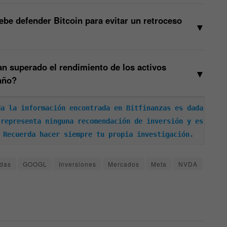
ebe defender Bitcoin para evitar un retroceso
▼
n superado el rendimiento de los activos
▼
 año?
a la información encontrada en Bitfinanzas es dada 
representa ninguna recomendación de inversión y es 
 Recuerda hacer siempre tu propia investigación.
das
GOOGL
Inversiones
Mercados
Meta
NVDA