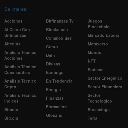
De Interes:
Acciones
Bitfinanzas Tv
Juegos
Blockchain
Al Cierre Con
Blockchain
Bitfinanzas
Mercado Laboral
Commodities
Altcoins
Metaverso
Cripto
Análisis Técnico
Mundo
DeFi
Acciones
NFT
Divisas
Análisis Técnico
Podcast
Commodities
Earnings
Sector Energético
Análisis Técnico
En Tendencia
Cripto
Sector Financiero
Energía
Análisis Técnico
Sector
Finanzas
Indices
Tecnologico
Formacion
Bitcoin
Streamings
Glosario
Bitcoin
Terra