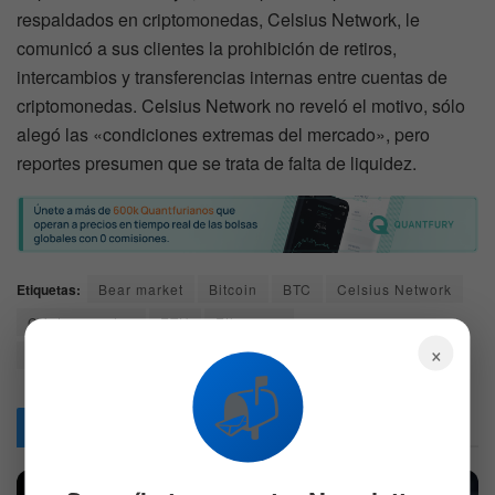
respaldados en criptomonedas, Celsius Network, le
comunicó a sus clientes la prohibición de retiros,
intercambios y transferencias internas entre cuentas de
criptomonedas. Celsius Network no reveló el motivo, sólo
alegó las «condiciones extremas del mercado», pero
reportes presumen que se trata de falta de liquidez.
Etiquetas:
Bear market
Bitcoin
BTC
Celsius Network
Criptomonedas
ETH
Ethereum
×
Problemas de liquidez
trending
📬
Articulos
Relacionados