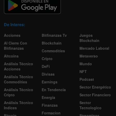
De Interes:
Acciones
Bitfinanzas Tv
Juegos
Blockchain
Al Cierre Con
Blockchain
Bitfinanzas
Mercado Laboral
Commodities
Altcoins
Metaverso
Cripto
Análisis Técnico
Mundo
DeFi
Acciones
NFT
Divisas
Análisis Técnico
Podcast
Commodities
Earnings
Sector Energético
Análisis Técnico
En Tendencia
Cripto
Sector Financiero
Energía
Análisis Técnico
Sector
Finanzas
Indices
Tecnologico
Formacion
Bitcoin
Streamings