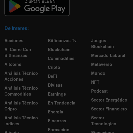
De Interes:
Acciones
Bitfinanzas Tv
Juegos
Blockchain
Al Cierre Con
Blockchain
Bitfinanzas
Mercado Laboral
Commodities
Altcoins
Metaverso
Cripto
Análisis Técnico
Mundo
DeFi
Acciones
NFT
Divisas
Análisis Técnico
Podcast
Commodities
Earnings
Sector Energético
Análisis Técnico
En Tendencia
Cripto
Sector Financiero
Energía
Análisis Técnico
Sector
Finanzas
Indices
Tecnologico
Formacion
Bitcoin
Streamings