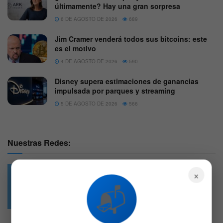
últimamente? Hay una gran sorpresa
6 DE AGOSTO DE 2026
689
Jim Cramer venderá todos sus bitcoins: este
es el motivo
4 DE AGOSTO DE 2026
590
Disney supera estimaciones de ganancias
impulsada por parques y streaming
5 DE AGOSTO DE 2026
566
Nuestras Redes:
×
📬
49.6k
4.7k
Followers
Followers