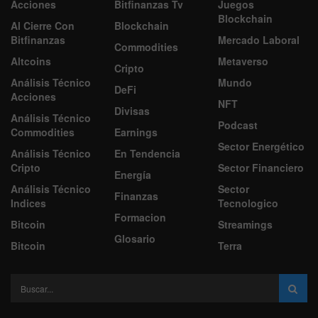
Acciones
Bitfinanzas Tv
Juegos
Blockchain
Al Cierre Con
Blockchain
Bitfinanzas
Mercado Laboral
Commodities
Altcoins
Metaverso
Cripto
Análisis Técnico
Mundo
DeFi
Acciones
NFT
Divisas
Análisis Técnico
Podcast
Commodities
Earnings
Sector Energético
Análisis Técnico
En Tendencia
Cripto
Sector Financiero
Energía
Análisis Técnico
Sector
Finanzas
Indices
Tecnologico
Formacion
Bitcoin
Streamings
Glosario
Bitcoin
Terra