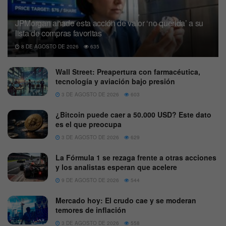
JPMorgan añade esta acción de valor ‘no querida’ a su
lista de compras favoritas
8 DE AGOSTO DE 2026
635
Wall Street: Preapertura con farmacéutica,
tecnología y aviación bajo presión
3 DE AGOSTO DE 2026
603
¿Bitcoin puede caer a 50.000 USD? Este dato
es el que preocupa
3 DE AGOSTO DE 2026
629
La Fórmula 1 se rezaga frente a otras acciones
y los analistas esperan que acelere
9 DE AGOSTO DE 2026
544
Mercado hoy: El crudo cae y se moderan
temores de inflación
3 DE AGOSTO DE 2026
558