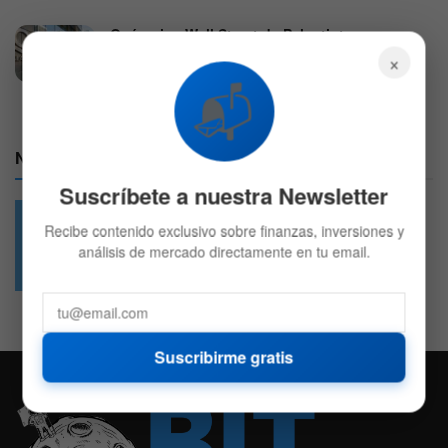
Qué opina Wall Street de Palantir tras sus
resultados trimestrales
×
4 DE AGOSTO DE 2026
575
📬
Nuestras Redes:
Suscríbete a nuestra Newsletter
Recibe contenido exclusivo sobre finanzas, inversiones y
análisis de mercado directamente en tu email.
49.6k
4.7k
Followers
Followers
Suscribirme gratis