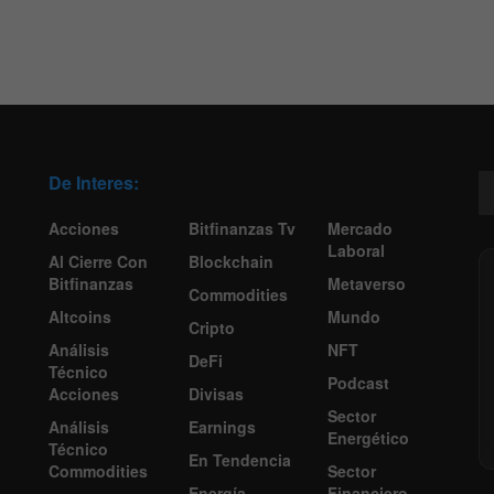
De Interes:
Acciones
Bitfinanzas Tv
Mercado
Laboral
Al Cierre Con
Blockchain
Bitfinanzas
Metaverso
Commodities
Altcoins
Mundo
Cripto
Análisis
NFT
DeFi
Técnico
Podcast
Acciones
Divisas
Sector
Análisis
Earnings
Energético
Técnico
En Tendencia
Commodities
Sector
Energía
Financiero