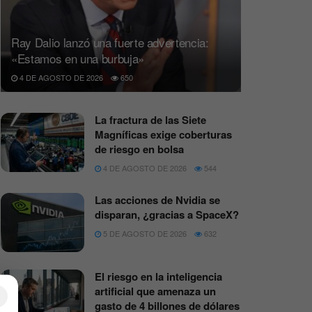
Ray Dalio lanzó una fuerte advertencia:
«Estamos en una burbuja»
4 DE AGOSTO DE 2026
650
La fractura de las Siete
Magníficas exige coberturas
de riesgo en bolsa
4 DE AGOSTO DE 2026
544
Las acciones de Nvidia se
disparan, ¿gracias a SpaceX?
5 DE AGOSTO DE 2026
632
El riesgo en la inteligencia
artificial que amenaza un
×
gasto de 4 billones de dólares