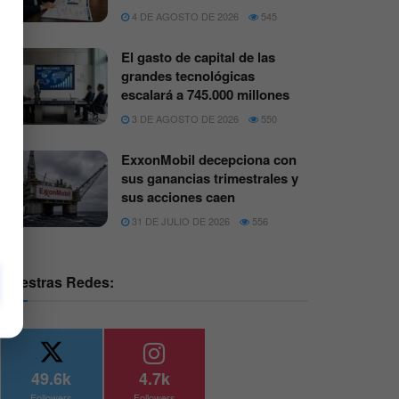
4 DE AGOSTO DE 2026
545
El gasto de capital de las
grandes tecnológicas
escalará a 745.000 millones
3 DE AGOSTO DE 2026
550
ExxonMobil decepciona con
sus ganancias trimestrales y
sus acciones caen
31 DE JULIO DE 2026
556
Nuestras Redes:
49.6k
4.7k
Followers
Followers