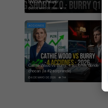
NVIDIA y Palantir
22 DE MAYO DE 2026
1K
ACCIONES
Cathie Wood vs Burry: 4 acciones donde
chocan (la #2 sorprende)
6 DE MAYO DE 2026
744