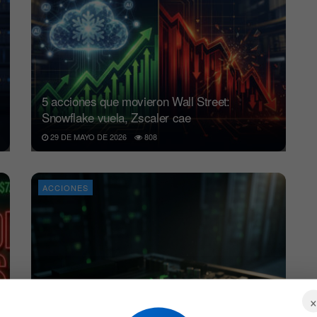
5 acciones que movieron Wall Street:
Snowflake vuela, Zscaler cae
29 DE MAYO DE 2026
808
ACCIONES
Nvidia Q1 2026: 5 cifras récord que disparan