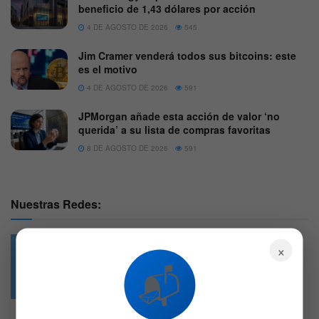
beneficio de 1,43 dólares por acción
4 DE AGOSTO DE 2026
545
Jim Cramer venderá todos sus bitcoins: este
es el motivo
4 DE AGOSTO DE 2026
591
JPMorgan añade esta acción de valor ‘no
querida’ a su lista de compras favoritas
8 DE AGOSTO DE 2026
591
Nuestras Redes:
×
📬
49.6k
4.7k
Followers
Followers