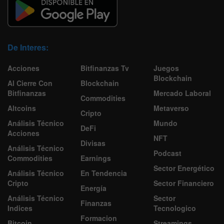
De Interes:
Acciones
Bitfinanzas Tv
Juegos
Blockchain
Al Cierre Con
Blockchain
Bitfinanzas
Mercado Laboral
Commodities
Altcoins
Metaverso
Cripto
Análisis Técnico
Mundo
DeFi
Acciones
NFT
Divisas
Análisis Técnico
Podcast
Commodities
Earnings
Sector Energético
Análisis Técnico
En Tendencia
Cripto
Sector Financiero
Energía
Análisis Técnico
Sector
Finanzas
Indices
Tecnologico
Formacion
Bitcoin
Streamings