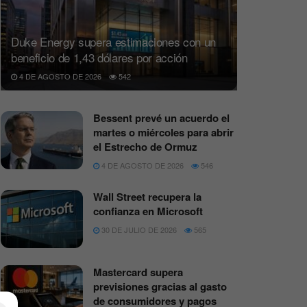
Duke Energy supera estimaciones con un
beneficio de 1,43 dólares por acción
4 DE AGOSTO DE 2026
542
Bessent prevé un acuerdo el
martes o miércoles para abrir
el Estrecho de Ormuz
4 DE AGOSTO DE 2026
546
Wall Street recupera la
confianza en Microsoft
30 DE JULIO DE 2026
565
Mastercard supera
previsiones gracias al gasto
de consumidores y pagos