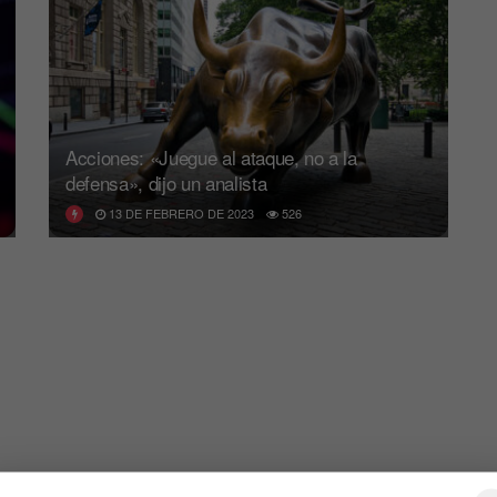
Acciones: «Juegue al ataque, no a la
defensa», dijo un analista
13 DE FEBRERO DE 2023
526