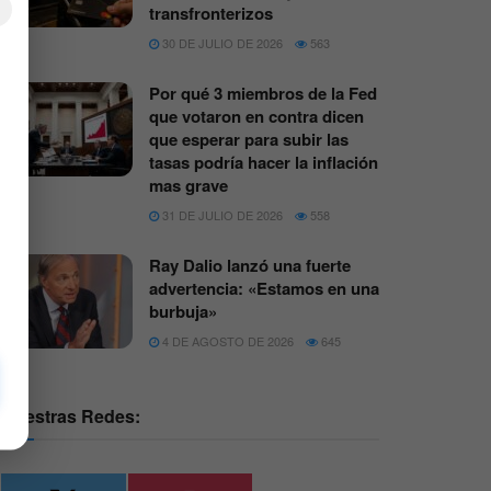
×
transfronterizos
30 DE JULIO DE 2026
563
Por qué 3 miembros de la Fed
que votaron en contra dicen
que esperar para subir las
tasas podría hacer la inflación
mas grave
31 DE JULIO DE 2026
558
Ray Dalio lanzó una fuerte
advertencia: «Estamos en una
burbuja»
4 DE AGOSTO DE 2026
645
Nuestras Redes: