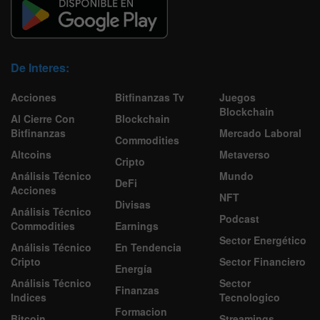
De Interes:
Acciones
Bitfinanzas Tv
Juegos
Blockchain
Al Cierre Con
Blockchain
Bitfinanzas
Mercado Laboral
Commodities
Altcoins
Metaverso
Cripto
Análisis Técnico
Mundo
DeFi
Acciones
NFT
Divisas
Análisis Técnico
Podcast
Commodities
Earnings
Sector Energético
Análisis Técnico
En Tendencia
Cripto
Sector Financiero
Energía
Análisis Técnico
Sector
Finanzas
Indices
Tecnologico
Formacion
Bitcoin
Streamings