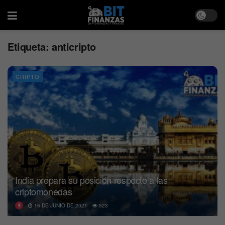
Etiqueta:
anticripto
CRIPTO
India prepara su posición respecto a las
criptomonedas
16 DE JUNIO DE 2021
523