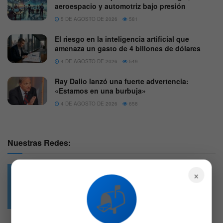
aeroespacio y automotriz bajo presión
5 DE AGOSTO DE 2026
581
El riesgo en la inteligencia artificial que
amenaza un gasto de 4 billones de dólares
4 DE AGOSTO DE 2026
549
Ray Dalio lanzó una fuerte advertencia:
«Estamos en una burbuja»
4 DE AGOSTO DE 2026
658
Nuestras Redes:
×
📬
49.6k
4.7k
Followers
Followers