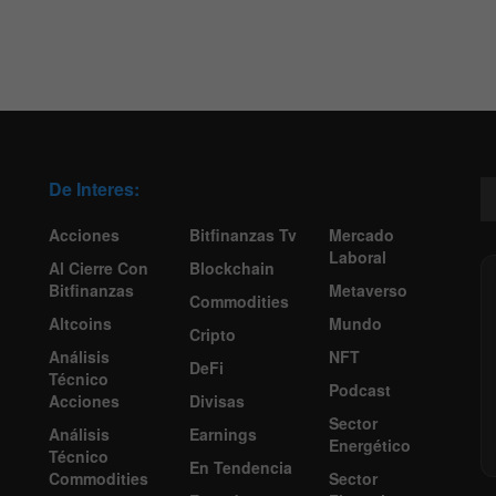
De Interes:
Acciones
Bitfinanzas Tv
Mercado
Laboral
Al Cierre Con
Blockchain
Bitfinanzas
Metaverso
Commodities
Altcoins
Mundo
Cripto
Análisis
NFT
DeFi
Técnico
Podcast
Acciones
Divisas
Sector
Análisis
Earnings
Energético
Técnico
En Tendencia
Commodities
Sector