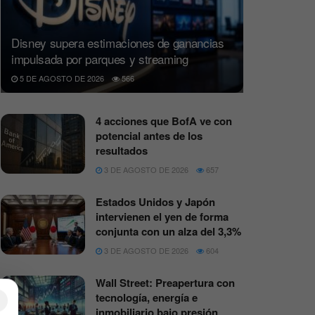
Disney supera estimaciones de ganancias
impulsada por parques y streaming
5 DE AGOSTO DE 2026
566
4 acciones que BofA ve con
potencial antes de los
resultados
3 DE AGOSTO DE 2026
657
Estados Unidos y Japón
intervienen el yen de forma
conjunta con un alza del 3,3%
3 DE AGOSTO DE 2026
604
Wall Street: Preapertura con
tecnología, energía e
×
inmobiliario bajo presión