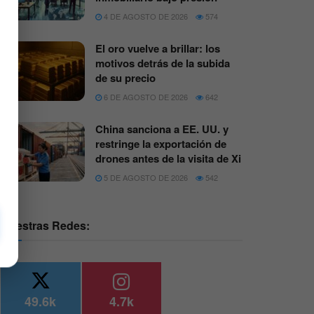
4 DE AGOSTO DE 2026
574
El oro vuelve a brillar: los
motivos detrás de la subida
de su precio
6 DE AGOSTO DE 2026
642
China sanciona a EE. UU. y
restringe la exportación de
drones antes de la visita de Xi
5 DE AGOSTO DE 2026
542
Nuestras Redes:
49.6k
4.7k