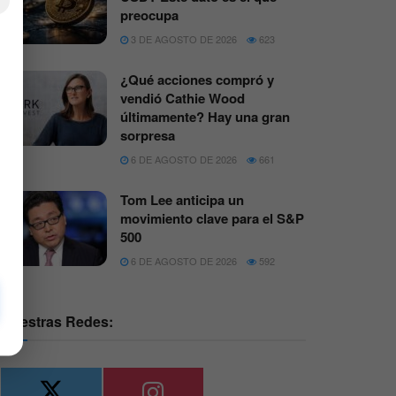
×
preocupa
3 DE AGOSTO DE 2026
623
¿Qué acciones compró y
vendió Cathie Wood
últimamente? Hay una gran
sorpresa
6 DE AGOSTO DE 2026
661
Tom Lee anticipa un
movimiento clave para el S&P
500
6 DE AGOSTO DE 2026
592
Nuestras Redes: