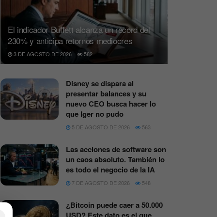
El indicador Buffett alcanza un récord del
230% y anticipa retornos mediocres
3 DE AGOSTO DE 2026
582
Disney se dispara al
presentar balances y su
nuevo CEO busca hacer lo
que Iger no pudo
5 DE AGOSTO DE 2026
563
Las acciones de software son
un caos absoluto. También lo
es todo el negocio de la IA
7 DE AGOSTO DE 2026
548
¿Bitcoin puede caer a 50.000
USD? Este dato es el que