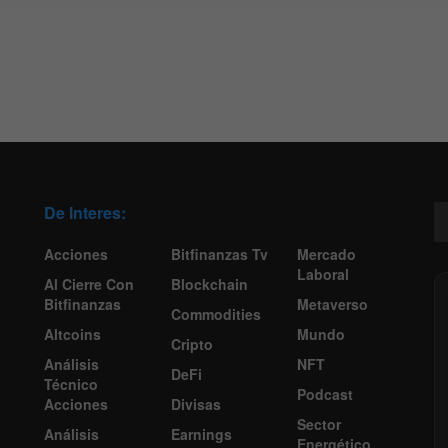
De Interes:
Acciones
Bitfinanzas Tv
Mercado
Laboral
Al Cierre Con
Blockchain
Bitfinanzas
Metaverso
Commodities
Altcoins
Mundo
Cripto
Análisis
NFT
DeFi
Técnico
Podcast
Acciones
Divisas
Sector
Análisis
Earnings
Energético