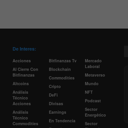
De Interes:
Acciones
Bitfinanzas Tv
Mercado
Laboral
Al Cierre Con
Blockchain
Bitfinanzas
Metaverso
Commodities
Altcoins
Mundo
Cripto
Análisis
NFT
DeFi
Técnico
Podcast
Acciones
Divisas
Sector
Análisis
Earnings
Energético
Técnico
En Tendencia
Commodities
Sector