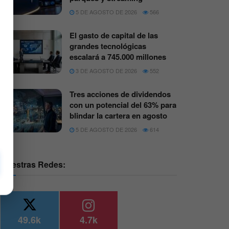
5 DE AGOSTO DE 2026
566
El gasto de capital de las
grandes tecnológicas
escalará a 745.000 millones
3 DE AGOSTO DE 2026
552
Tres acciones de dividendos
con un potencial del 63% para
blindar la cartera en agosto
5 DE AGOSTO DE 2026
614
Nuestras Redes:
49.6k
4.7k