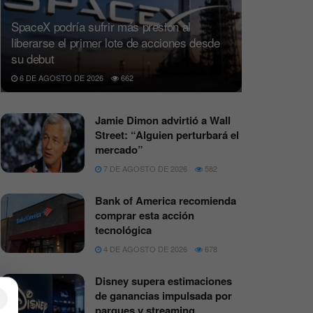
SpaceX podría sufrir más presión al
liberarse el primer lote de acciones desde
su debut
6 DE AGOSTO DE 2026
662
Jamie Dimon advirtió a Wall
Street: “Alguien perturbará el
mercado”
7 DE AGOSTO DE 2026
582
Bank of America recomienda
comprar esta acción
tecnológica
4 DE AGOSTO DE 2026
678
Disney supera estimaciones
de ganancias impulsada por
×
parques y streaming