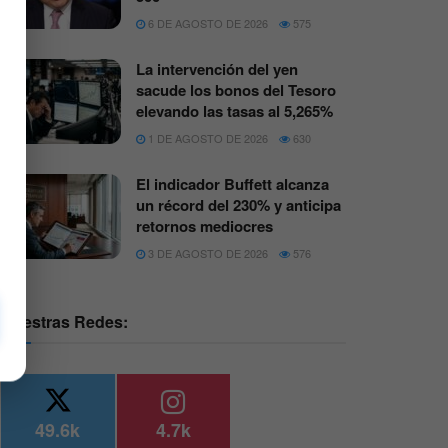
6 DE AGOSTO DE 2026
575
La intervención del yen
sacude los bonos del Tesoro
elevando las tasas al 5,265%
1 DE AGOSTO DE 2026
630
El indicador Buffett alcanza
un récord del 230% y anticipa
retornos mediocres
3 DE AGOSTO DE 2026
576
Nuestras Redes:
49.6k
4.7k