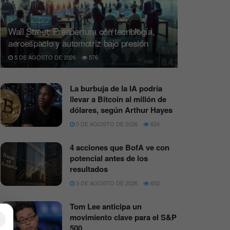
Wall Street: Preapertura con tecnología,
aeroespacio y automotriz bajo presión
5 DE AGOSTO DE 2026
576
La burbuja de la IA podría
llevar a Bitcoin al millón de
dólares, según Arthur Hayes
5 DE AGOSTO DE 2026
624
4 acciones que BofA ve con
potencial antes de los
resultados
3 DE AGOSTO DE 2026
652
Tom Lee anticipa un
movimiento clave para el S&P
×
500