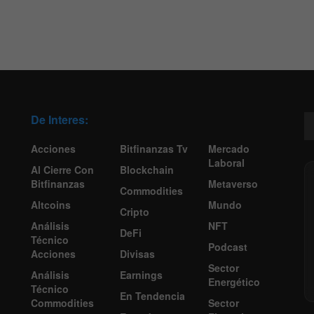
De Interes:
Acciones
Bitfinanzas Tv
Mercado
Laboral
Al Cierre Con
Blockchain
Bitfinanzas
Metaverso
Commodities
Altcoins
Mundo
Cripto
Análisis
NFT
DeFi
Técnico
Podcast
Acciones
Divisas
Sector
Análisis
Earnings
Energético
Técnico
En Tendencia
Commodities
Sector