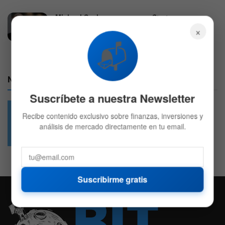
Michael Saylor asegura que Strategy nunca
prometió mantener Bitcoin para siempre
×
2 DE AGOSTO DE 2026
626
📬
Nuestras Redes:
Suscríbete a nuestra Newsletter
Recibe contenido exclusivo sobre finanzas, inversiones y
análisis de mercado directamente en tu email.
49.6k
4.7k
Followers
Followers
Suscribirme gratis