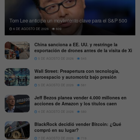
Tom Lee anticipa un movimiento clave para el S&P 500
6 DE AGOSTO DE 2026
609
China sanciona a EE. UU. y restringe la
exportación de drones antes de la visita de Xi
5 DE AGOSTO DE 2026
545
Wall Street: Preapertura con tecnología,
aeroespacio y automotriz bajo presión
5 DE AGOSTO DE 2026
581
Jeff Bezos planea vender 4.000 millones en
acciones de Amazon y los títulos caen
4 DE AGOSTO DE 2026
580
BlackRock decidió vender Bitcoin: ¿Qué
compró en su lugar?
7 DE AGOSTO DE 2026
719