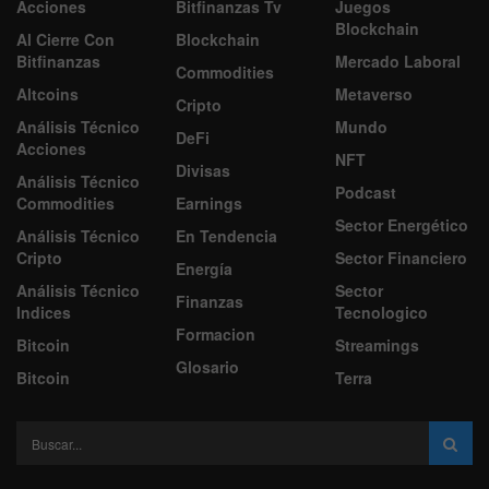
Acciones
Bitfinanzas Tv
Juegos
Blockchain
Al Cierre Con
Blockchain
Bitfinanzas
Mercado Laboral
Commodities
Altcoins
Metaverso
Cripto
Análisis Técnico
Mundo
DeFi
Acciones
NFT
Divisas
Análisis Técnico
Podcast
Commodities
Earnings
Sector Energético
Análisis Técnico
En Tendencia
Cripto
Sector Financiero
Energía
Análisis Técnico
Sector
Finanzas
Indices
Tecnologico
Formacion
Bitcoin
Streamings
Glosario
Bitcoin
Terra