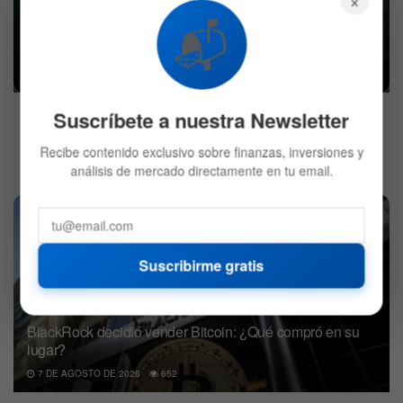
📬
Starlink, el proyecto de internet satelital de Elon
Musk, llegará a Latinoamérica
26 DE ENERO DE 2021
578
Suscríbete a nuestra Newsletter
1
…
3
4
Recibe contenido exclusivo sobre finanzas, inversiones y
análisis de mercado directamente en tu email.
Suscribirme gratis
BlackRock decidió vender Bitcoin: ¿Qué compró en su
lugar?
7 DE AGOSTO DE 2026
652