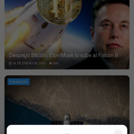
Despegó Bitcoin, Elon Musk lo sube al Falcon 9
29 DE ENERO DE 2021
559
FINANZAS
×