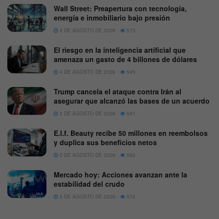
Wall Street: Preapertura con tecnología,
energía e inmobiliario bajo presión
4 DE AGOSTO DE 2026
573
El riesgo en la inteligencia artificial que
amenaza un gasto de 4 billones de dólares
4 DE AGOSTO DE 2026
545
Trump cancela el ataque contra Irán al
asegurar que alcanzó las bases de un acuerdo
2 DE AGOSTO DE 2026
591
E.l.f. Beauty recibe 50 millones en reembolsos
y duplica sus beneficios netos
5 DE AGOSTO DE 2026
582
Mercado hoy: Acciones avanzan ante la
estabilidad del crudo
5 DE AGOSTO DE 2026
572