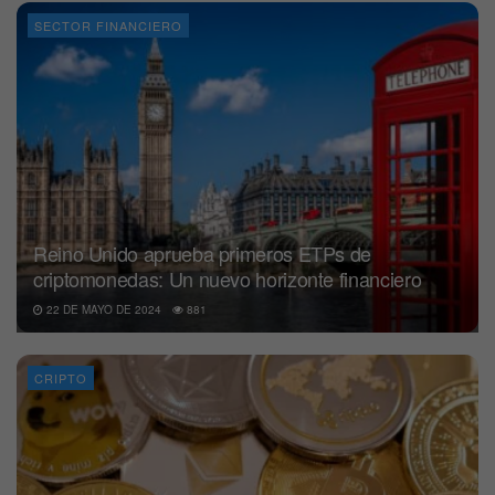
SECTOR FINANCIERO
Reino Unido aprueba primeros ETPs de
criptomonedas: Un nuevo horizonte financiero
22 DE MAYO DE 2024
881
CRIPTO