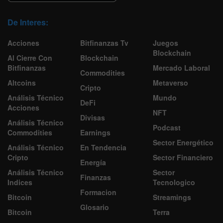
De Interes:
Acciones
Bitfinanzas Tv
Juegos
Blockchain
Al Cierre Con
Blockchain
Bitfinanzas
Mercado Laboral
Commodities
Altcoins
Metaverso
Cripto
Análisis Técnico
Mundo
DeFi
Acciones
NFT
Divisas
Análisis Técnico
Podcast
Commodities
Earnings
Sector Energético
Análisis Técnico
En Tendencia
Cripto
Sector Financiero
Energía
Análisis Técnico
Sector
Finanzas
Indices
Tecnologico
Formacion
Bitcoin
Streamings
Glosario
Bitcoin
Terra