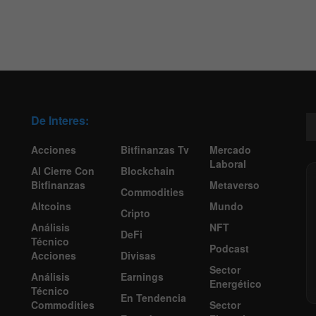
De Interes:
Acciones
Bitfinanzas Tv
Mercado
Laboral
Al Cierre Con
Blockchain
Bitfinanzas
Metaverso
Commodities
Altcoins
Mundo
Cripto
Análisis
NFT
DeFi
Técnico
Podcast
Acciones
Divisas
Sector
Análisis
Earnings
Energético
Técnico
En Tendencia
Commodities
Sector