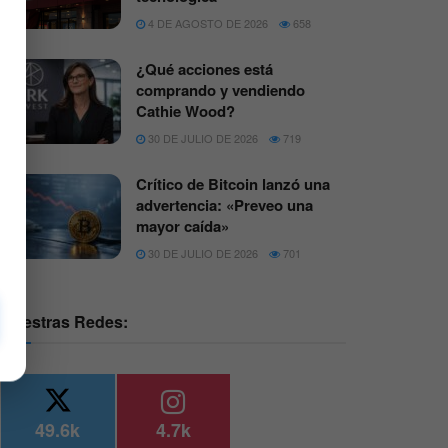
4 DE AGOSTO DE 2026
658
¿Qué acciones está
comprando y vendiendo
Cathie Wood?
30 DE JULIO DE 2026
719
Crítico de Bitcoin lanzó una
advertencia: «Preveo una
mayor caída»
30 DE JULIO DE 2026
701
Nuestras Redes:
49.6k
4.7k