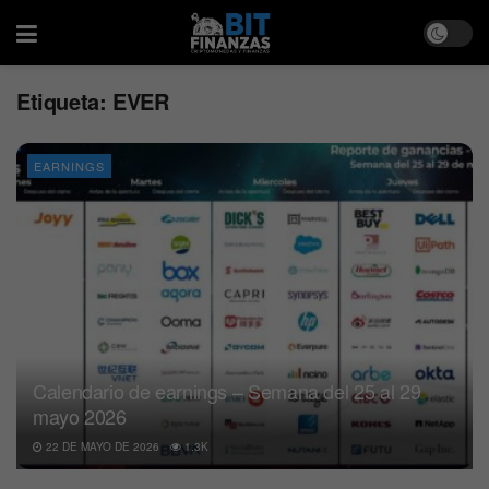
Etiqueta:
EVER
EARNINGS
Calendario de earnings – Semana del 25 al 29
mayo 2026
22 DE MAYO DE 2026
1.3K