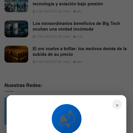
tecnología y aviación bajo presión
3 DE AGOSTO DE 2026
601
Los extraordinarios beneficios de Big Tech
ocultan una verdad incómoda
7 DE AGOSTO DE 2026
578
El oro vuelve a brillar: los motivos detrás de la
subida de su precio
6 DE AGOSTO DE 2026
663
Nuestras Redes:
×
📬
49.6k
4.7k
Followers
Followers