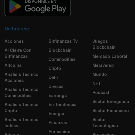
De Interes:
Acciones
Bitfinanzas Tv
Juegos
Blockchain
Al Cierre Con
Blockchain
Bitfinanzas
Mercado Laboral
Commodities
Altcoins
Metaverso
Cripto
Análisis Técnico
Mundo
DeFi
Acciones
NFT
Divisas
Análisis Técnico
Podcast
Commodities
Earnings
Sector Energético
Análisis Técnico
En Tendencia
Cripto
Sector Financiero
Energía
Análisis Técnico
Sector
Finanzas
Indices
Tecnologico
Formacion
Bitcoin
Streamings