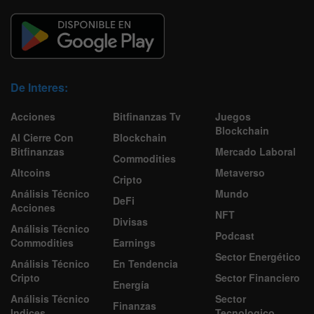
De Interes:
Acciones
Bitfinanzas Tv
Juegos
Blockchain
Al Cierre Con
Blockchain
Bitfinanzas
Mercado Laboral
Commodities
Altcoins
Metaverso
Cripto
Análisis Técnico
Mundo
DeFi
Acciones
NFT
Divisas
Análisis Técnico
Podcast
Commodities
Earnings
Sector Energético
Análisis Técnico
En Tendencia
Cripto
Sector Financiero
Energía
Análisis Técnico
Sector
Finanzas
Indices
Tecnologico