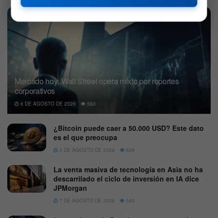
Mercado hoy: Wall Street opera mixto por reportes
corporativos
6 DE AGOSTO DE 2026
560
¿Bitcoin puede caer a 50.000 USD? Este dato
es el que preocupa
3 DE AGOSTO DE 2026
629
La venta masiva de tecnología en Asia no ha
descarrilado el ciclo de inversión en IA dice
JPMorgan
7 DE AGOSTO DE 2026
565