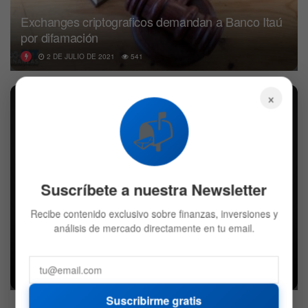
Exchanges criptograficos demandan a Banco Itaú
por difamación
2 DE JULIO DE 2021
541
×
ALTCOINS
📬
Suscríbete a nuestra Newsletter
Recibe contenido exclusivo sobre finanzas, inversiones y
análisis de mercado directamente en tu email.
Los exchanges se quedan sin ETH, las reservas
caen un 27% en 48 horas
15 DE ENERO DE 2021
566
Suscribirme gratis