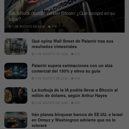
BlackRock decidió vender Bitcoin: ¿Qué compró en su
lugar?
7 DE AGOSTO DE 2026
715
Qué opina Wall Street de Palantir tras sus
resultados trimestrales
4 DE AGOSTO DE 2026
572
Palantir supera estimaciones con un alza
comercial del 150% y eleva su guía
3 DE AGOSTO DE 2026
638
La burbuja de la IA podría llevar a Bitcoin al
millón de dólares, según Arthur Hayes
5 DE AGOSTO DE 2026
655
Irán planea bloquear barcos de EE.UU. e Israel
en Ormuz y Washington advierte que no lo
tolerará