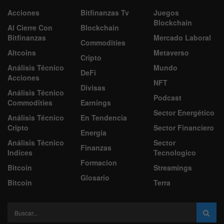
Acciones
Bitfinanzas Tv
Juegos
Blockchain
Al Cierre Con
Blockchain
Bitfinanzas
Mercado Laboral
Commodities
Altcoins
Metaverso
Cripto
Análisis Técnico
Mundo
DeFi
Acciones
NFT
Divisas
Análisis Técnico
Podcast
Commodities
Earnings
Sector Energético
Análisis Técnico
En Tendencia
Cripto
Sector Financiero
Energía
Análisis Técnico
Sector
Finanzas
Indices
Tecnologico
Formacion
Bitcoin
Streamings
Glosario
Bitcoin
Terra