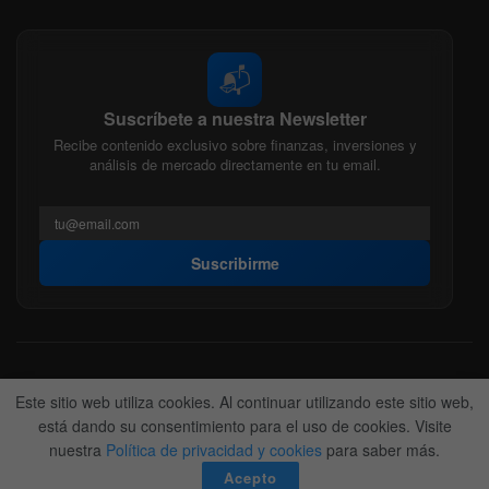
📬
Suscríbete a nuestra Newsletter
Recibe contenido exclusivo sobre finanzas, inversiones y
análisis de mercado directamente en tu email.
Suscribirme
Acerca de nosotros
Politica Editorial
Nuestro Equipo
Este sitio web utiliza cookies. Al continuar utilizando este sitio web,
Contactanos
Anunciate
está dando su consentimiento para el uso de cookies. Visite
nuestra
Política de privacidad y cookies
para saber más.
© 2022-2026
BitFinanzas
- Hecho por
Team DM. 😎
Acepto