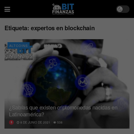
Etiqueta:
expertos en blockchain
ALTCOINS
¿Sabías que existen criptomonedas nacidas en
Latinoamérica?
8 DE JUNIO DE 2021
538