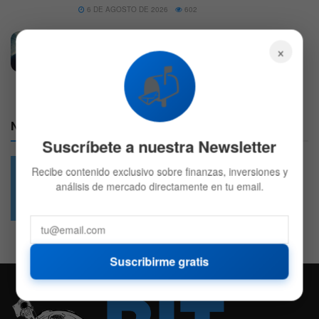
6 DE AGOSTO DE 2026
602
Mercado hoy: Wall Street opera mixto por
×
reportes corporativos
📬
6 DE AGOSTO DE 2026
559
Nuestras Redes:
Suscríbete a nuestra Newsletter
Recibe contenido exclusivo sobre finanzas, inversiones y
análisis de mercado directamente en tu email.
49.6k
4.7k
Followers
Followers
Suscribirme gratis