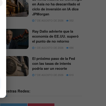
×
en Asia no ha descarrilado el
ciclo de inversión en IA dice
JPMorgan
7 DE AGOSTO DE 2026
552
Ray Dalio advierte que la
economía de EE.UU. superó
el punto de no retorno
1 DE AGOSTO DE 2026
686
El próximo paso de la Fed
con las tasas de interés
podría ser un recorte
7 DE AGOSTO DE 2026
610
Nuestras Redes: