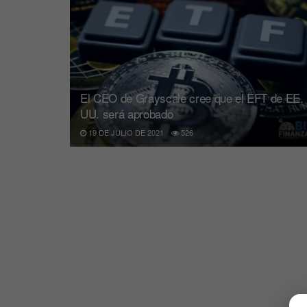
El CEO de Grayscale cree que el EFT de EE.
UU. será aprobado
19 DE JULIO DE 2021
526