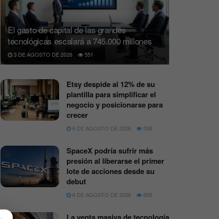
El gasto de capital de las grandes
tecnológicas escalará a 745.000 millones
3 DE AGOSTO DE 2026
551
Etsy despide al 12% de su
plantilla para simplificar el
negocio y posicionarse para
crecer
6 DE AGOSTO DE 2026
538
SpaceX podría sufrir más
presión al liberarse el primer
lote de acciones desde su
debut
6 DE AGOSTO DE 2026
658
La venta masiva de tecnología