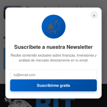
Disney se dispara al presentar balances y su
nuevo CEO busca hacer lo que Iger no pudo
×
5 DE AGOSTO DE 2026
570
📬
Nuestras Redes:
Suscríbete a nuestra Newsletter
Recibe contenido exclusivo sobre finanzas, inversiones y
análisis de mercado directamente en tu email.
49.6k
4.7k
Followers
Followers
Suscribirme gratis