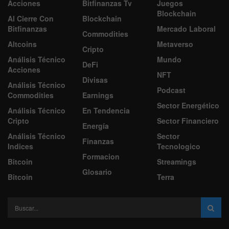
Acciones
Bitfinanzas Tv
Juegos
Blockchain
Al Cierre Con
Blockchain
Bitfinanzas
Mercado Laboral
Commodities
Altcoins
Metaverso
Cripto
Análisis Técnico
Mundo
DeFi
Acciones
NFT
Divisas
Análisis Técnico
Podcast
Commodities
Earnings
Sector Energético
Análisis Técnico
En Tendencia
Cripto
Sector Financiero
Energía
Análisis Técnico
Sector
Finanzas
Indices
Tecnologico
Formacion
Bitcoin
Streamings
Glosario
Bitcoin
Terra