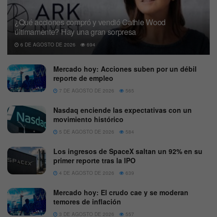
¿Qué acciones compró y vendió Cathie Wood
últimamente? Hay una gran sorpresa
6 DE AGOSTO DE 2026
694
Mercado hoy: Acciones suben por un débil
reporte de empleo
7 DE AGOSTO DE 2026
565
Nasdaq enciende las expectativas con un
movimiento histórico
5 DE AGOSTO DE 2026
584
Los ingresos de SpaceX saltan un 92% en su
primer reporte tras la IPO
4 DE AGOSTO DE 2026
639
Mercado hoy: El crudo cae y se moderan
temores de inflación
3 DE AGOSTO DE 2026
557