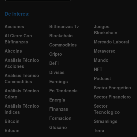
De Interes:
Acciones
Bitfinanzas Tv
Juegos
Blockchain
Al Cierre Con
Blockchain
Bitfinanzas
Mercado Laboral
Commodities
Altcoins
Metaverso
Cripto
Análisis Técnico
Mundo
DeFi
Acciones
NFT
Divisas
Análisis Técnico
Podcast
Commodities
Earnings
Sector Energético
Análisis Técnico
En Tendencia
Cripto
Sector Financiero
Energía
Análisis Técnico
Sector
Finanzas
Indices
Tecnologico
Formacion
Bitcoin
Streamings
Glosario
Bitcoin
Terra