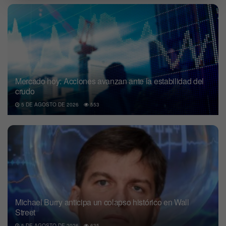
Mercado hoy: Acciones avanzan ante la estabilidad del
crudo
5 DE AGOSTO DE 2026
553
Michael Burry anticipa un colapso histórico en Wall
Street
5 DE AGOSTO DE 2026
635