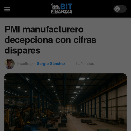
PMI manufacturero
decepciona con cifras
dispares
Escrito por
Sergio Sánchez
1 año atrás