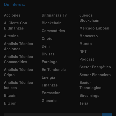
De Interes:
Acciones
Bitfinanzas Tv
Juegos
Blockchain
Al Cierre Con
Blockchain
Bitfinanzas
Mercado Laboral
Commodities
Altcoins
Metaverso
Cripto
Análisis Técnico
Mundo
DeFi
Acciones
NFT
Divisas
Análisis Técnico
Podcast
Commodities
Earnings
Sector Energético
Análisis Técnico
En Tendencia
Cripto
Sector Financiero
Energía
Análisis Técnico
Sector
Finanzas
Indices
Tecnologico
Formacion
Bitcoin
Streamings
Glosario
Bitcoin
Terra