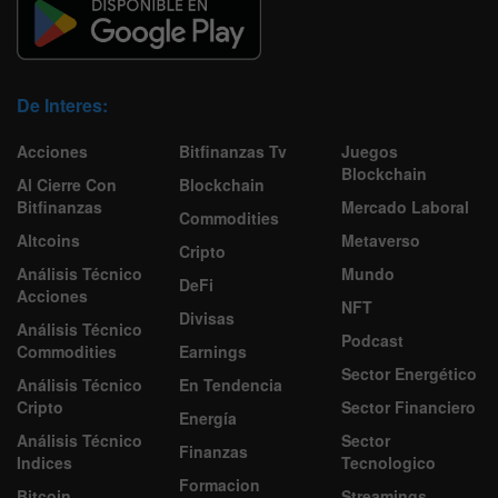
De Interes:
Acciones
Bitfinanzas Tv
Juegos
Blockchain
Al Cierre Con
Blockchain
Bitfinanzas
Mercado Laboral
Commodities
Altcoins
Metaverso
Cripto
Análisis Técnico
Mundo
DeFi
Acciones
NFT
Divisas
Análisis Técnico
Podcast
Commodities
Earnings
Sector Energético
Análisis Técnico
En Tendencia
Cripto
Sector Financiero
Energía
Análisis Técnico
Sector
Finanzas
Indices
Tecnologico
Formacion
Bitcoin
Streamings