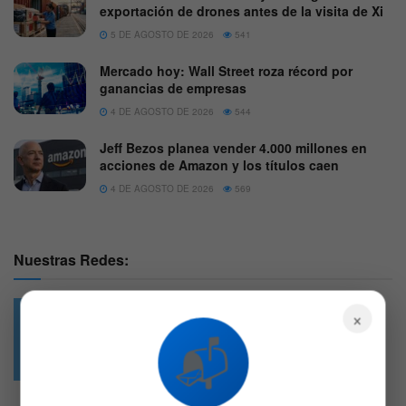
exportación de drones antes de la visita de Xi
5 DE AGOSTO DE 2026
541
Mercado hoy: Wall Street roza récord por
ganancias de empresas
4 DE AGOSTO DE 2026
544
Jeff Bezos planea vender 4.000 millones en
acciones de Amazon y los títulos caen
4 DE AGOSTO DE 2026
569
Nuestras Redes:
×
📬
49.6k
4.7k
Followers
Followers