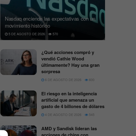
Nasdaq enciende las expectativas con un
movimiento histórico
5 DE AGOSTO DE 2026
570
¿Qué acciones compró y
vendió Cathie Wood
últimamente? Hay una gran
sorpresa
6 DE AGOSTO DE 2026
600
El riesgo en la inteligencia
artificial que amenaza un
gasto de 4 billones de dólares
4 DE AGOSTO DE 2026
545
AMD y Sandisk lideran las
acciones de chips con