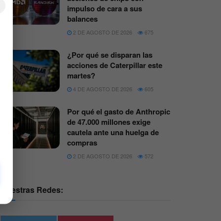
×
impulso de cara a sus
balances
2 DE AGOSTO DE 2026
675
¿Por qué se disparan las
acciones de Caterpillar este
martes?
4 DE AGOSTO DE 2026
605
Por qué el gasto de Anthropic
de 47.000 millones exige
cautela ante una huelga de
compras
2 DE AGOSTO DE 2026
572
Nuestras Redes: