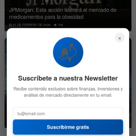
JPMorgan: Esta acción liderará el mercado de
medicamentos para la obesidad
27 DE FEBRERO DE 2026
706
×
📬
SECTOR FINANCIERO
Suscríbete a nuestra Newsletter
Recibe contenido exclusivo sobre finanzas, inversiones y
análisis de mercado directamente en tu email.
Mercado hoy: Acciones caen tras nuevos
aranceles de Trump
23 DE FEBRERO DE 2026
695
Suscribirme gratis