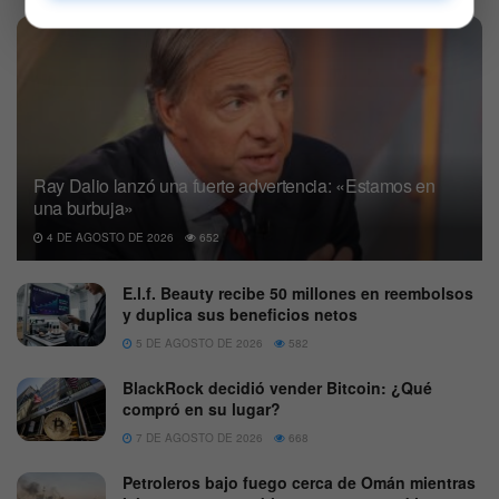
Ray Dalio lanzó una fuerte advertencia: «Estamos en
una burbuja»
4 DE AGOSTO DE 2026
652
E.l.f. Beauty recibe 50 millones en reembolsos
y duplica sus beneficios netos
5 DE AGOSTO DE 2026
582
BlackRock decidió vender Bitcoin: ¿Qué
compró en su lugar?
7 DE AGOSTO DE 2026
668
Petroleros bajo fuego cerca de Omán mientras