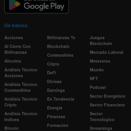
De Interes:
Acciones
Bitfinanzas Tv
Juegos
Blockchain
Al Cierre Con
Blockchain
Bitfinanzas
Mercado Laboral
Commodities
Altcoins
Metaverso
Cripto
Análisis Técnico
Mundo
DeFi
Acciones
NFT
Divisas
Análisis Técnico
Podcast
Commodities
Earnings
Sector Energético
Análisis Técnico
En Tendencia
Cripto
Sector Financiero
Energía
Análisis Técnico
Sector
Finanzas
Indices
Tecnologico
Formacion
Bitcoin
Streamings