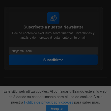
📬
Suscríbete a nuestra Newsletter
Recibe contenido exclusivo sobre finanzas, inversiones y
análisis de mercado directamente en tu email.
Suscribirme
Acerca de nosotros
Politica Editorial
Nuestro Equipo
Este sitio web utiliza cookies. Al continuar utilizando este sitio web,
Contactanos
Anunciate
está dando su consentimiento para el uso de cookies. Visite
nuestra
Política de privacidad y cookies
para saber más.
© 2022-2026
BitFinanzas
- Hecho por
Team DM. 😎
Acepto