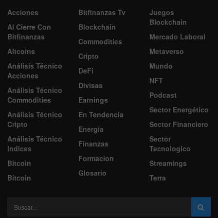
Acciones
Bitfinanzas Tv
Juegos
Blockchain
Al Cierre Con
Blockchain
Bitfinanzas
Mercado Laboral
Commodities
Altcoins
Metaverso
Cripto
Análisis Técnico
Mundo
DeFi
Acciones
NFT
Divisas
Análisis Técnico
Podcast
Commodities
Earnings
Sector Energético
Análisis Técnico
En Tendencia
Cripto
Sector Financiero
Energía
Análisis Técnico
Sector
Finanzas
Indices
Tecnologico
Formacion
Bitcoin
Streamings
Glosario
Bitcoin
Terra