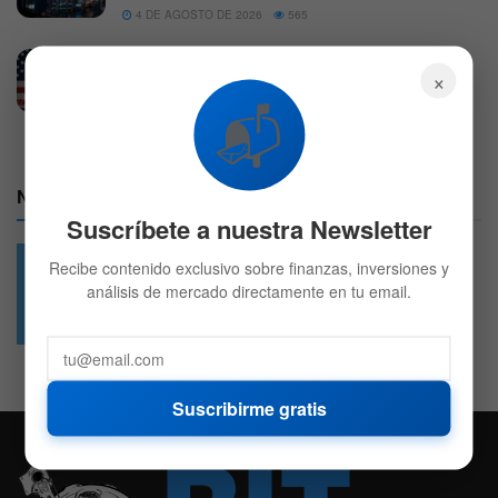
4 DE AGOSTO DE 2026
565
Trump planea vetar hardware de centros de
×
datos chino y desata un alza del 16%
📬
4 DE AGOSTO DE 2026
593
Nuestras Redes:
Suscríbete a nuestra Newsletter
Recibe contenido exclusivo sobre finanzas, inversiones y
análisis de mercado directamente en tu email.
49.6k
4.7k
Followers
Followers
Suscribirme gratis