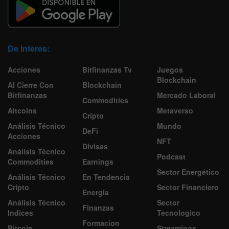
De Interes:
Acciones
Bitfinanzas Tv
Juegos
Blockchain
Al Cierre Con
Blockchain
Bitfinanzas
Mercado Laboral
Commodities
Altcoins
Metaverso
Cripto
Análisis Técnico
Mundo
DeFi
Acciones
NFT
Divisas
Análisis Técnico
Podcast
Commodities
Earnings
Sector Energético
Análisis Técnico
En Tendencia
Cripto
Sector Financiero
Energía
Análisis Técnico
Sector
Finanzas
Indices
Tecnologico
Formacion
Bitcoin
Streamings