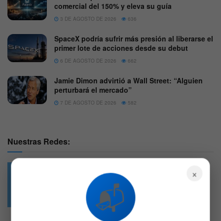
comercial del 150% y eleva su guía
3 DE AGOSTO DE 2026
636
SpaceX podría sufrir más presión al liberarse el
primer lote de acciones desde su debut
6 DE AGOSTO DE 2026
662
Jamie Dimon advirtió a Wall Street: “Alguien
perturbará el mercado”
7 DE AGOSTO DE 2026
582
Nuestras Redes:
×
📬
49.6k
4.7k
Followers
Followers