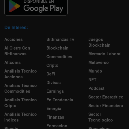
De Interes:
Acciones
Bitfinanzas Tv
Juegos
Blockchain
Al Cierre Con
Blockchain
Bitfinanzas
Mercado Laboral
Commodities
Altcoins
Metaverso
Cripto
Análisis Técnico
Mundo
DeFi
Acciones
NFT
Divisas
Análisis Técnico
Podcast
Commodities
Earnings
Sector Energético
Análisis Técnico
En Tendencia
Cripto
Sector Financiero
Energía
Análisis Técnico
Sector
Finanzas
Indices
Tecnologico
Formacion
Bitcoin
Streamings