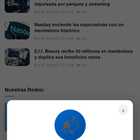
impulsada por parques y streaming
5 DE AGOSTO DE 2026
565
Nasdaq enciende las expectativas con un
movimiento histórico
5 DE AGOSTO DE 2026
572
E.l.f. Beauty recibe 50 millones en reembolsos
y duplica sus beneficios netos
5 DE AGOSTO DE 2026
578
Nuestras Redes:
×
📬
49.6k
4.7k
Followers
Followers