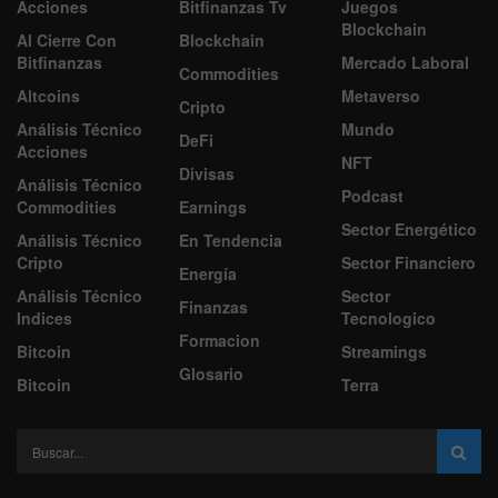
Acciones
Bitfinanzas Tv
Juegos
Blockchain
Al Cierre Con
Blockchain
Bitfinanzas
Mercado Laboral
Commodities
Altcoins
Metaverso
Cripto
Análisis Técnico
Mundo
DeFi
Acciones
NFT
Divisas
Análisis Técnico
Podcast
Commodities
Earnings
Sector Energético
Análisis Técnico
En Tendencia
Cripto
Sector Financiero
Energía
Análisis Técnico
Sector
Finanzas
Indices
Tecnologico
Formacion
Bitcoin
Streamings
Glosario
Bitcoin
Terra