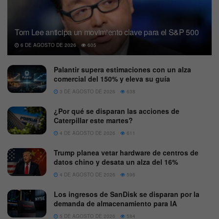
Tom Lee anticipa un movimiento clave para el S&P 500
6 DE AGOSTO DE 2026
605
Palantir supera estimaciones con un alza
comercial del 150% y eleva su guía
3 DE AGOSTO DE 2026
638
¿Por qué se disparan las acciones de
Caterpillar este martes?
4 DE AGOSTO DE 2026
611
Trump planea vetar hardware de centros de
datos chino y desata un alza del 16%
4 DE AGOSTO DE 2026
596
Los ingresos de SanDisk se disparan por la
demanda de almacenamiento para IA
5 DE AGOSTO DE 2026
584