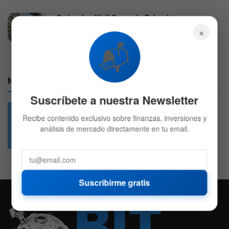
Qué opina Wall Street de Palantir tras sus
resultados trimestrales
×
4 DE AGOSTO DE 2026
572
📬
Nuestras Redes:
Suscríbete a nuestra Newsletter
Recibe contenido exclusivo sobre finanzas, inversiones y
análisis de mercado directamente en tu email.
49.6k
4.7k
Followers
Followers
Suscribirme gratis