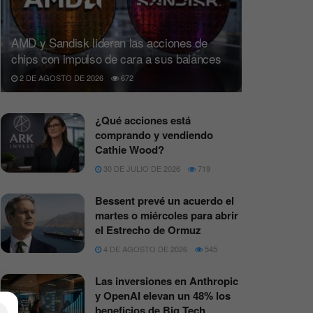
AMD y Sandisk lideran las acciones de
chips con impulso de cara a sus balances
2 DE AGOSTO DE 2026
672
¿Qué acciones está
comprando y vendiendo
Cathie Wood?
30 DE JULIO DE 2026
719
Bessent prevé un acuerdo el
martes o miércoles para abrir
el Estrecho de Ormuz
4 DE AGOSTO DE 2026
545
Las inversiones en Anthropic
y OpenAI elevan un 48% los
beneficios de Big Tech