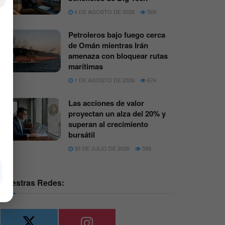
×
4 DE AGOSTO DE 2026
569
Petroleros bajo fuego cerca
de Omán mientras Irán
amenaza con bloquear rutas
marítimas
1 DE AGOSTO DE 2026
674
Las acciones de valor
proyectan un alza del 20% y
superan al crecimiento
bursátil
30 DE JULIO DE 2026
595
Nuestras Redes: