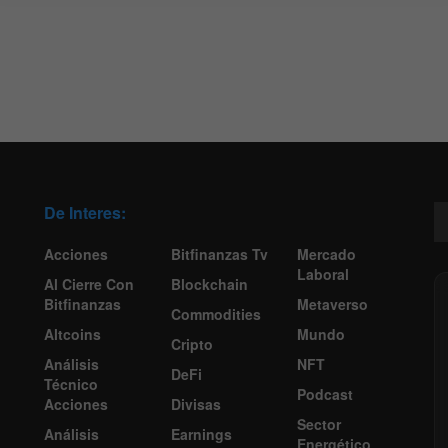
De Interes:
Acciones
Bitfinanzas Tv
Mercado
Laboral
Al Cierre Con
Blockchain
Bitfinanzas
Metaverso
Commodities
Altcoins
Mundo
Cripto
Análisis
NFT
DeFi
Técnico
Podcast
Acciones
Divisas
Sector
Análisis
Earnings
Energético