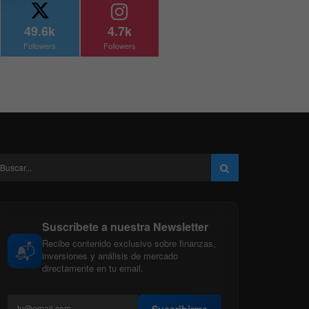
49.6k
4.7k
Followers
Followers
Suscríbete a nuestra Newsletter
Recibe contenido exclusivo sobre finanzas,
📬
inversiones y análisis de mercado
directamente en tu email.
Suscribirme