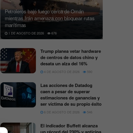
Petroleros bajo fuego cerca de Omán
mientras Irán amenaza con bloquear rutas
marítimas
1 DE AGOSTO DE 2026
676
Trump planea vetar hardware
de centros de datos chino y
desata un alza del 16%
4 DE AGOSTO DE 2026
590
Las acciones de Datadog
caen a pesar de superar
estimaciones de ganancias y
ser víctima de su propio éxito
6 DE AGOSTO DE 2026
546
El indicador Buffett alcanza
un récord del 230% y anticipa