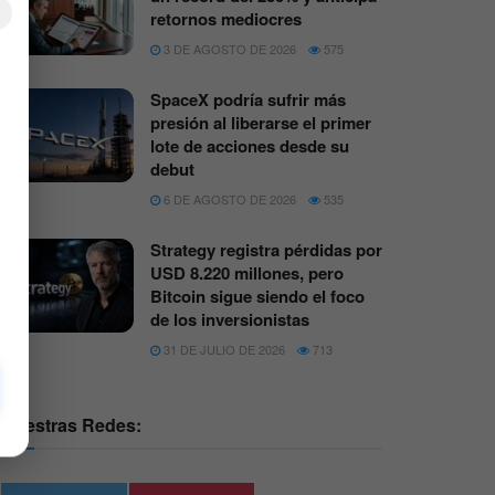
×
retornos mediocres
3 DE AGOSTO DE 2026
575
SpaceX podría sufrir más
presión al liberarse el primer
lote de acciones desde su
debut
6 DE AGOSTO DE 2026
535
Strategy registra pérdidas por
USD 8.220 millones, pero
Bitcoin sigue siendo el foco
de los inversionistas
31 DE JULIO DE 2026
713
Nuestras Redes: