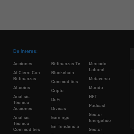
De Interes:
Acciones
Bitfinanzas Tv
Mercado
Laboral
Al Cierre Con
Blockchain
Bitfinanzas
Metaverso
Commodities
Altcoins
Mundo
Cripto
Análisis
NFT
DeFi
Técnico
Podcast
Acciones
Divisas
Sector
Análisis
Earnings
Energético
Técnico
En Tendencia
Commodities
Sector