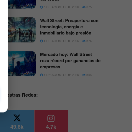
5 DE AGOSTO DE 2026
575
Wall Street: Preapertura con
tecnología, energía e
inmobiliario bajo presión
4 DE AGOSTO DE 2026
574
Mercado hoy: Wall Street
roza récord por ganancias de
empresas
4 DE AGOSTO DE 2026
546
Nuestras Redes:
49.6k
4.7k