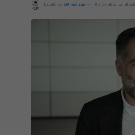
Escrito por
Bitfinanzas
6 años atrás
En
Block