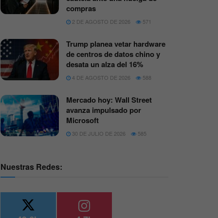
compras
2 DE AGOSTO DE 2026
571
Trump planea vetar hardware
de centros de datos chino y
desata un alza del 16%
4 DE AGOSTO DE 2026
588
Mercado hoy: Wall Street
avanza impulsado por
Microsoft
30 DE JULIO DE 2026
585
Nuestras Redes: