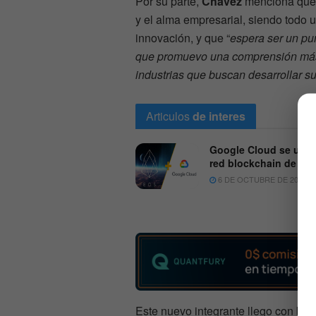
Por su parte,
Chávez
menciona que, 
y el alma empresarial, siendo todo u
innovación, y que “
espera ser un pu
que promuevo una comprensión más 
industrias que buscan desarrollar su
Articulos
de interes
Google Cloud se une 
red blockchain de EO
6 DE OCTUBRE DE 2020
Este nuevo integrante llego con bas