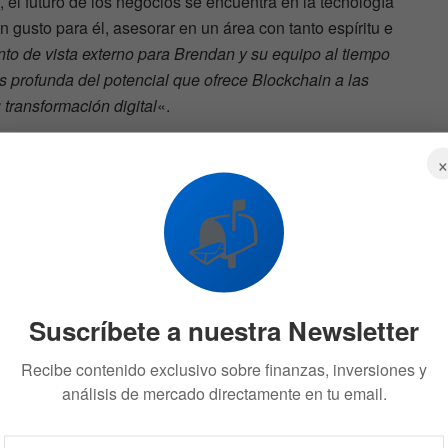
el futuro de los negocios se encuentra en la tecnología
n gusto para él, asesorar en un área con tanto espíritu e
nto de vista externo para Brendan y su equipo al tiempo
profunda del potencial que ofrece Blockchain a las
 transformación digital
«.
📬
a la
S
544
Suscríbete a nuestra Newsletter
Recibe contenido exclusivo sobre finanzas, inversiones y
análisis de mercado directamente en tu email.
tantes comentarios de los espectadores ya que, si bien,