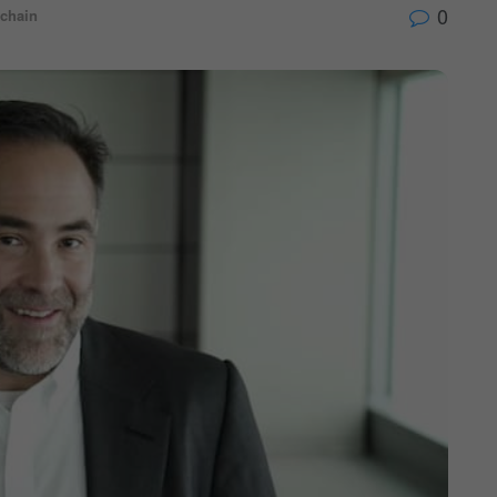
0
chain