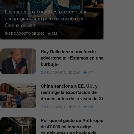
Los mercados bursátiles pueden estar
cansados de Irán pero un acuerdo en
Ormuz es vital
6 DE AGOSTO DE 2026
532
Ray Dalio lanzó una fuerte
advertencia: «Estamos en una
burbuja»
4 DE AGOSTO DE 2026
647
China sanciona a EE. UU. y
restringe la exportación de
drones antes de la visita de Xi
5 DE AGOSTO DE 2026
538
Por qué el gasto de Anthropic
de 47.000 millones exige
cautela ante una huelga de