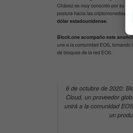
Chávez es muy conocido por su gran
postura hacia las criptomonedas, s
dólar estadounidense.
Block.one acompaño este anuncio
une a la comunidad EOS, tomando la
de bloques de la red EOS.
6 de octubre de 2020: B
Cloud, un proveedor globa
unirá a la comunidad EOS
un produ