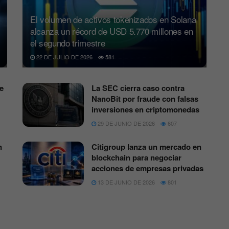
El volumen de activos tokenizados en Solana
alcanza un récord de USD 5.770 millones en
el segundo trimestre
22 DE JULIO DE 2026
581
e
La SEC cierra caso contra
NanoBit por fraude con falsas
inversiones en criptomonedas
29 DE JUNIO DE 2026
607
n
Citigroup lanza un mercado en
blockchain para negociar
acciones de empresas privadas
13 DE JUNIO DE 2026
801