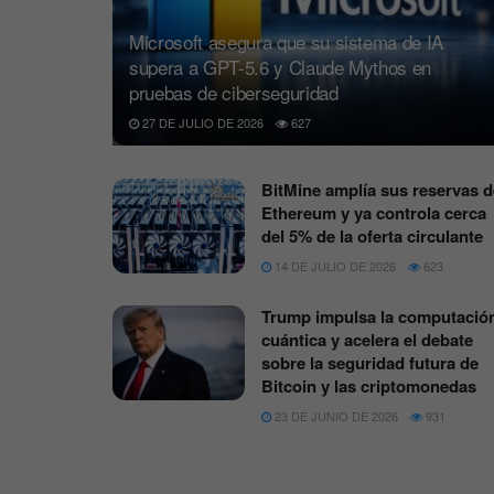
Microsoft asegura que su sistema de IA
supera a GPT-5.6 y Claude Mythos en
pruebas de ciberseguridad
27 DE JULIO DE 2026
627
BitMine amplía sus reservas d
Ethereum y ya controla cerca
del 5% de la oferta circulante
14 DE JULIO DE 2026
623
Trump impulsa la computació
cuántica y acelera el debate
sobre la seguridad futura de
Bitcoin y las criptomonedas
23 DE JUNIO DE 2026
931