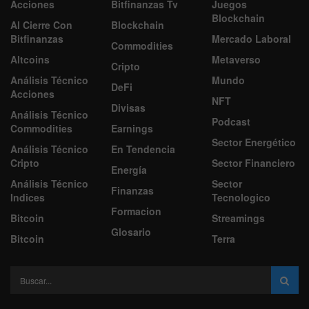
Acciones
Bitfinanzas Tv
Juegos
Blockchain
Al Cierre Con
Blockchain
Bitfinanzas
Mercado Laboral
Commodities
Altcoins
Metaverso
Cripto
Análisis Técnico
Mundo
DeFi
Acciones
NFT
Divisas
Análisis Técnico
Podcast
Commodities
Earnings
Sector Energético
Análisis Técnico
En Tendencia
Cripto
Sector Financiero
Energía
Análisis Técnico
Sector
Finanzas
Indices
Tecnologico
Formacion
Bitcoin
Streamings
Glosario
Bitcoin
Terra