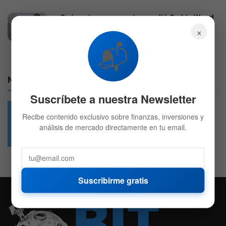
¿Qué acciones compró y vendió Cathie Wood
últimamente? Hay una gran sorpresa
×
6 DE AGOSTO DE 2026
679
📬
Nuestras Redes:
Suscríbete a nuestra Newsletter
Recibe contenido exclusivo sobre finanzas, inversiones y
análisis de mercado directamente en tu email.
49.6k
4.7k
Followers
Followers
Suscribirme gratis