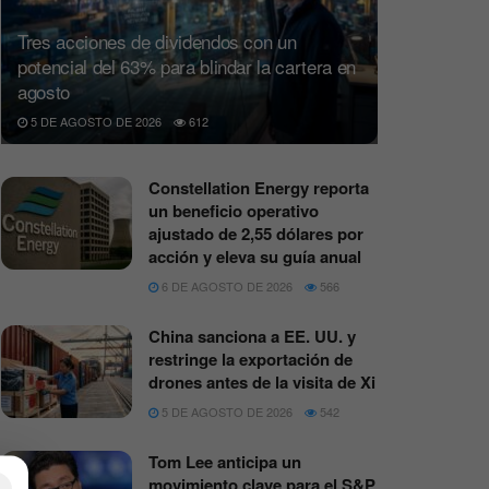
Tres acciones de dividendos con un
potencial del 63% para blindar la cartera en
agosto
5 DE AGOSTO DE 2026
612
Constellation Energy reporta
un beneficio operativo
ajustado de 2,55 dólares por
acción y eleva su guía anual
6 DE AGOSTO DE 2026
566
China sanciona a EE. UU. y
restringe la exportación de
drones antes de la visita de Xi
5 DE AGOSTO DE 2026
542
Tom Lee anticipa un
movimiento clave para el S&P