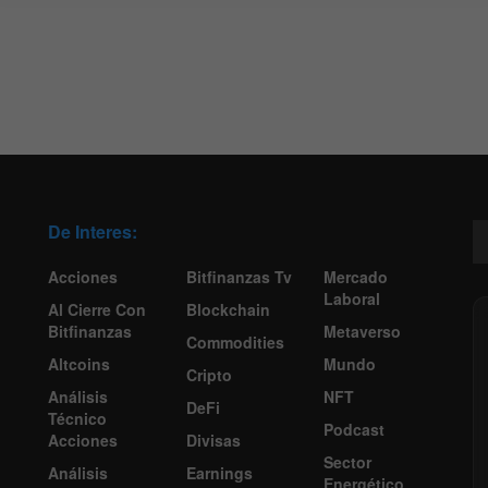
De Interes:
Acciones
Bitfinanzas Tv
Mercado
Laboral
Al Cierre Con
Blockchain
Bitfinanzas
Metaverso
Commodities
Altcoins
Mundo
Cripto
Análisis
NFT
DeFi
Técnico
Podcast
Acciones
Divisas
Sector
Análisis
Earnings
Energético