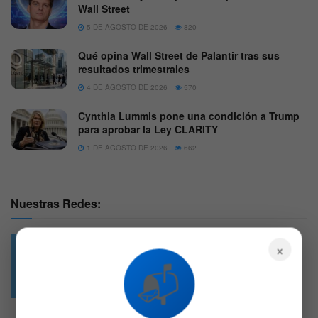
Wall Street
5 DE AGOSTO DE 2026
820
Qué opina Wall Street de Palantir tras sus
resultados trimestrales
4 DE AGOSTO DE 2026
570
Cynthia Lummis pone una condición a Trump
para aprobar la Ley CLARITY
1 DE AGOSTO DE 2026
662
Nuestras Redes:
×
📬
49.6k
4.7k
Followers
Followers