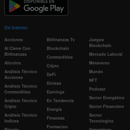
De Interes:
Acciones
Bitfinanzas Tv
Juegos
Blockchain
Al Cierre Con
Blockchain
Bitfinanzas
Mercado Laboral
Commodities
Altcoins
Metaverso
Cripto
Análisis Técnico
Mundo
DeFi
Acciones
NFT
Divisas
Análisis Técnico
Podcast
Commodities
Earnings
Sector Energético
Análisis Técnico
En Tendencia
Cripto
Sector Financiero
Energía
Análisis Técnico
Sector
Finanzas
Indices
Tecnologico
Formacion
Bitcoin
Streamings