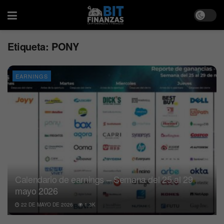
Etiqueta:
PONY
EARNINGS
Calendario de earnings – Semana del 25 al 29
mayo 2026
22 DE MAYO DE 2026
1.3K