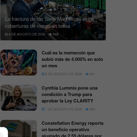
La fractura de las Siete Magníficas exige
coberturas de riesgo en bolsa
4 DE AGOSTO DE 2026
548
Cuál es la memecoin que
subió más de 4.000% en solo
un mes
6 DE AGOSTO DE 2026
631
Cynthia Lummis pone una
condición a Trump para
aprobar la Ley CLARITY
1 DE AGOSTO DE 2026
663
Constellation Energy reporta
un beneficio operativo
×
ajustado de 2,55 dólares por