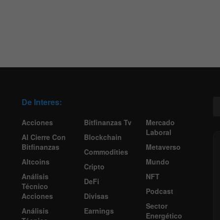
De Interes:
Acciones
Bitfinanzas Tv
Mercado
Laboral
Al Cierre Con
Blockchain
Bitfinanzas
Metaverso
Commodities
Altcoins
Mundo
Cripto
Análisis
NFT
DeFi
Técnico
Podcast
Acciones
Divisas
Sector
Análisis
Earnings
Energético