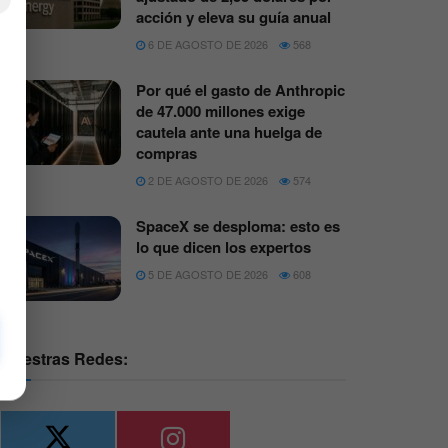
acción y eleva su guía anual
6 DE AGOSTO DE 2026
568
Por qué el gasto de Anthropic
de 47.000 millones exige
cautela ante una huelga de
compras
2 DE AGOSTO DE 2026
574
SpaceX se desploma: esto es
lo que dicen los expertos
5 DE AGOSTO DE 2026
608
Nuestras Redes: